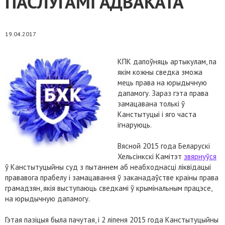
ПАСЛУГАМІ АДВАКАТА
19.04.2017
КПК дапоўняць артыкулам, па
якім кожны сведка зможа
мець права на юрыдычную
дапамогу. Зараз гэта права
замацавана толькі ў
Канстытуцыі і яго часта
ігнаруюць.
Вясной 2015 года Беларускі
Хельсінкскі Камітэт
звярнуўся
ў Канстытуцыйны суд з пытаннем аб неабходнасці ліквідацыі
прававога прабелу і замацавання ў заканадаўстве краіны права
грамадзян, якія выступаюць сведкамі ў крымінальным працэсе,
на юрыдычную дапамогу.
Гэтая пазіцыя была пачутая, і 2 ліпеня 2015 года Канстытуцыйны