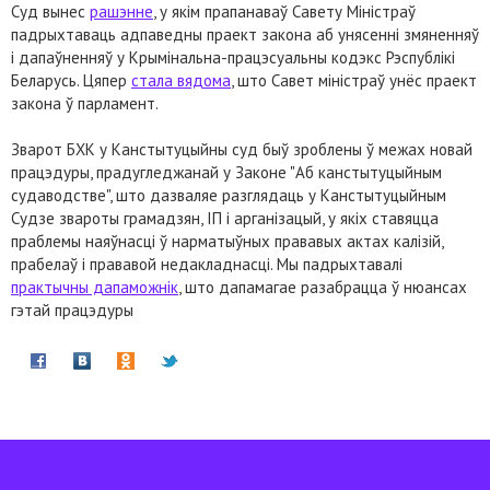
Суд вынес
рашэнне
, у якім прапанаваў Савету Міністраў
падрыхтаваць адпаведны праект закона аб унясенні змяненняў
і дапаўненняў у Крымінальна-працэсуальны кодэкс Рэспублікі
Беларусь. Цяпер
стала вядома
, што Савет міністраў унёс праект
закона ў парламент.
Зварот БХК у Канстытуцыйны суд быў зроблены ў межах новай
працэдуры, прадугледжанай у Законе "Аб канстытуцыйным
судаводстве", што дазваляе разглядаць у Канстытуцыйным
Судзе звароты грамадзян, ІП і арганізацый, у якіх ставяцца
праблемы наяўнасці ў нарматыўных прававых актах калізій,
прабелаў і прававой недакладнасці. Мы падрыхтавалі
практычны дапаможнік
, што дапамагае разабрацца ў нюансах
гэтай працэдуры