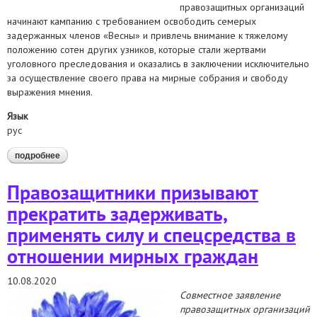
правозащитных организаций
начинают кампанию с требованием освободить семерых
задержанных членов «Весны» и привлечь внимание к тяжелому
положению сотен других узников, которые стали жертвами
уголовного преследования и оказались в заключении исключительно
за осуществление своего права на мирные собрания и свободу
выражения мнения.
Язык
рус
подробнее
о беларусь: международные правозащитные организации
требуют освобождения членов «весны» в первую
годовщину начала репрессий против правозащитников
Правозащитники призывают
прекратить задерживать,
применять силу и спецсредства в
отношении мирных граждан
10.08.2020
Совместное заявление
правозащитных организаций