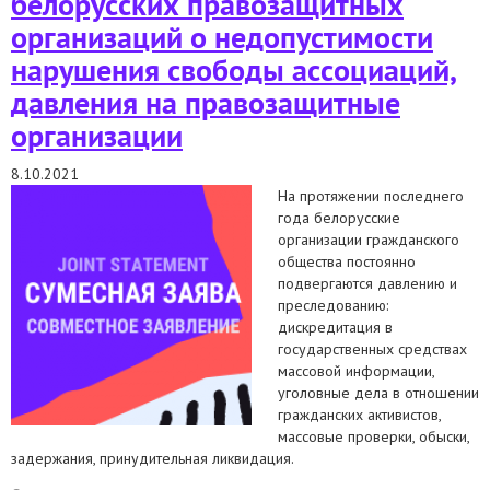
белорусских правозащитных
организаций о недопустимости
нарушения свободы ассоциаций,
давления на правозащитные
организации
8.10.2021
На протяжении последнего
года белорусские
организации гражданского
общества постоянно
подвергаются давлению и
преследованию:
дискредитация в
государственных средствах
массовой информации,
уголовные дела в отношении
гражданских активистов,
массовые проверки, обыски,
задержания, принудительная ликвидация.