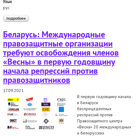
Язык
рус
подробнее
о совместное заявление белорусских правозащитных
организаций о недопустимости нарушения свободы
ассоциаций, давления на правозащитные организации
Беларусь: Международные
правозащитные организации
требуют освобождения членов
«Весны» в первую годовщину
начала репрессий против
правозащитников
17.09.2021
В первую годовщину начала
в Беларуси
беспрецедентных
респрессий против
Правозащитного центра
«Весна» 20 международных
и белорусских