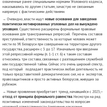
охваченные ранее специальными нормами Уголовного кодекса,
наказывались по другим статьям, зачастую не связанным
напрямую с фактическими действиями.
→ Очевидно, власти ищут
новые основания для заведения
политически мотивированных уголовных дел на вынуждено
уехавших
. Существенно расширены формальные правовые
основания для трансграничных репрессий. Перечень составов
преступлений, ответственность за которые человек может
нести по УК Беларуси при совершении на территории другого
государства, расширен с 3 до 17. Изначально при введении
этой репрессивной нормы (п. 1-1 ст. 6) к таким составам
относились три состава, связанных с разглашением служебной
или государственной тайны. Сейчас это очень широкий спектр,
под который подпадает практически любая деятельность не
только представителей демократических сил, но и экспертов,
правозащитников и просто активных белорусов, живущих за
рубежом.
→ Новые проявления приобретает тренд, начавшийся с 2023,—
отход от принципа формального равенства
. Несмотря на ряд
позитивных изменений законодательства по вопросам
уголовной ответственности (смягчение наказания,