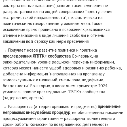
альтернативные наказания), многие такие смягчения не
распространяются на людей совершивших “преступления
экстремистской направленности”, т.е. фактически на
политически мотивированные уголовные дела. Такое
исключение прямо прописано в положениях, касающихся
отмены наказания в виде лишения свободы и отмены
заключения под стражу как меры пресечения.
→ Получает новое развитие политика и практика
преследования ЛГБТК+ сообщества
. Во-первых, на
законодательном уровне расширен перечень информации,
которая может нанести ущерб здоровью и развитию ребенка,
добавлена информация “направленная на пропаганду
гомосексуальных отношений, смены пола, педофилии,
бездетности”. Во-вторых, в последнем триместре 2024
усилилось прямое преследование ЛГБТК+ сообщества
(задержания, аресты).
→ Расширяется (и территориально, и предметно)
применение
неправовых внесудебных процедур
, не обеспеченных никакими
процессуальными гарантиями — расширена компетенция и
сроки работы Комиссии по возвращению: деятельность