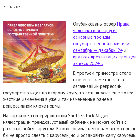
20.02.2025
Опубликованы обзор
Права
человека в Беларуси:
основные тренды
государственной политики:
сентябрь — декабрь' 24
и
краткая презентация трендов
за весь 2024 г.
В третьем триместре стало
особенно заметно, что в
легализации репрессий
государство идет по второму кругу, то есть вносит еще более
жесткие изменения в уже и так измененные ранее в
репрессивном ключе нормы.
На картинке, сгенерированной Shutterstock.AI для
иллюстрации трендов, усталый кабанчик не может сойти с
разогнавшейся карусели. Важно понимать, что нам всем хорошо
бы не просто слезть с карусели, но и остановить саму карусель.