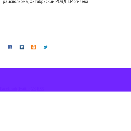
райсполкома, Октябрьский РОВД г.Могилева
Facebook
Twitter
VK
RSS