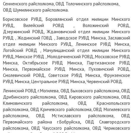
Сенненского райсполкома, ОВД Толочинского райсполкома,
ОВД Шумилинского райсполкома.
Борисовское РУВД, Боровлянский отдел милиции Минского
РУВД, Вилейский РОВД , Воложинский РОВД,
Дзержинский РОВД, Ждановичский отдел милиции Минского
РУВД , Жодинский ГОВД , Заводское РУВД Минска, Заславский
отдел милиции Минского РУВД, Ленинское РУВД Минска,
Логойский РОВД , Мачулищанский отдел милиции Минского
РУВД, Минское РУВД , Молодечненский РОВД, Московское РУВД
Минска, Октябрьское РУВД Минска, Партизанское РУВД
Минска, Первомайское РУВД Минска, Пуховичский РОВД,
Смолевичский РОВД, Советское РУВД Минска, Фрунзенское
РУВД Минска, Центральное РУВД Минска, Червенский РОВД.
Ленинский РОВД г.Могилева, ОВД Быховского райсполкома, ОВД
Дрибинского райсполкома, ОВД Кировского райсполкома, ОВД
Климовичского райсполкома, ОВД Краснопольского
райсполкома, ОВД Кричевского райсполкома, ОВД Могилевского
райсполкома, ОВД Мстиславского райсполкома, ОВД
Первомайского района г.Бобруйска
,
ОВД Славгородского
райсполкома, ОВД Чаусского райсполкома, ОВД Чериковского