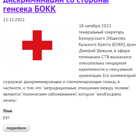
генсека БОКК
21.11.2022
18 октября 2022
генеральный секретарь
Белорусского Общества
Красного Креста (БОКК), врач
Дмитрий Шевцов, в эфире
телеканала СТВ высказался
относительно гендерной
идентичности и сексуальной
ориентации. Его комментарий
содержал дискриминирующие и стигматизирующие тезисы, в
частности, о том, что “нетрадиционные отношения между полами”
являются “психическим заболеванием”, которое “необходимо
лечить”.
Язык
рус
подробнее
о белорусский хельсинкский комитет и белорусский фонд
медицинской солидарности обратились к организациям
красного креста по вопросу дискриминации со стороны