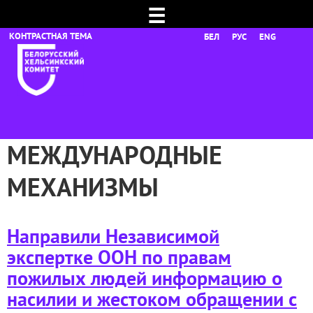
☰
БЕЛ
РУС
ENG
МЕЖДУНАРОДНЫЕ
МЕХАНИЗМЫ
Направили Независимой
экспертке ООН по правам
пожилых людей информацию о
насилии и жестоком обращении с