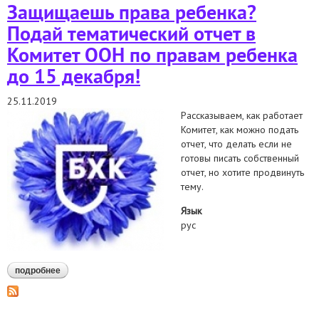
Защищаешь права ребенка?
генсека бокк
Подай тематический отчет в
Комитет ООН по правам ребенка
до 15 декабря!
25.11.2019
Рассказываем, как работает
Комитет, как можно подать
отчет, что делать если не
готовы писать собственный
отчет, но хотите продвинуть
тему.
Язык
рус
подробнее
о защищаешь права ребенка? подай тематический отчет в
комитет оон по правам ребенка до 15 декабря!