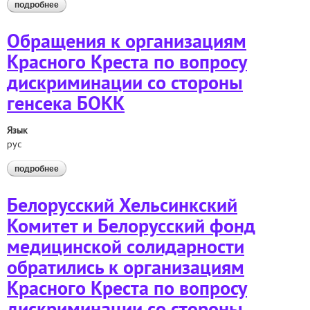
подробнее
о направили независимой экспертке оон по правам
пожилых людей информацию о насилии и жестоком
обращении с пожилыми политическими заключенными
Обращения к организациям
Красного Креста по вопросу
дискриминации со стороны
генсека БОКК
Язык
рус
подробнее
о обращения к организациям красного креста по вопросу
дискриминации со стороны генсека бокк
Белорусский Хельсинкский
Комитет и Белорусский фонд
медицинской солидарности
обратились к организациям
Красного Креста по вопросу
дискриминации со стороны