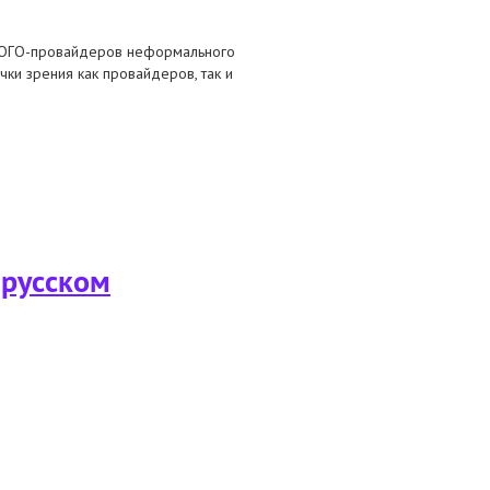
х ОГО-провайдеров неформального
ки зрения как провайдеров, так и
облемы и вызовы
арусском
облемы и вызовы