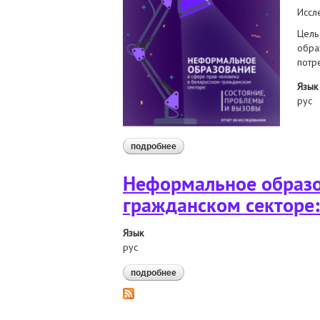
Иссл
Цель
обра
потр
Язык
рус
подробнее
о неформальное образование в с
Неформальное образов
гражданском секторе:
Язык
рус
подробнее
о неформальное образование в с