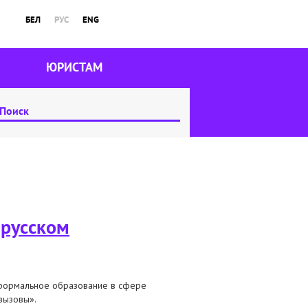
БЕЛ
РУС
ENG
ЮРИСТАМ
арусском
еформальное образование в сфере
 вызовы».