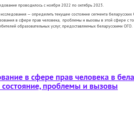
едование проводилось с ноября 2022 по октябрь 2023.
 исследования — определить текущее состояние сегмента беларусски
зования в сфере прав человека, проблемы и вызовы в этой сфере с точ
ебителей образовательных услуг, предоставляемых беларусскими ОГО.
фере прав человека в беларусском гражданском секторе: состояние, пр
ание в сфере прав человека в бел
 состояние, проблемы и вызовы
фере прав человека в беларусском гражданском секторе: состояние, пр