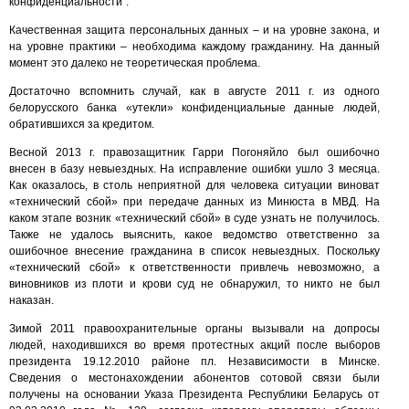
конфиденциальности".
Качественная защита персональных данных – и на уровне закона, и
на уровне практики – необходима каждому гражданину. На данный
момент это далеко не теоретическая проблема.
Достаточно вспомнить случай, как в августе 2011 г. из одного
белорусского банка «утекли» конфиденциальные данные людей,
обратившихся за кредитом.
Весной 2013 г. правозащитник Гарри Погоняйло был ошибочно
внесен в базу невыездных. На исправление ошибки ушло 3 месяца.
Как оказалось, в столь неприятной для человека ситуации виноват
«технический сбой» при передаче данных из Минюста в МВД. На
каком этапе возник «технический сбой» в суде узнать не получилось.
Также не удалось выяснить, какое ведомство ответственно за
ошибочное внесение гражданина в список невыездных. Поскольку
«технический сбой» к ответственности привлечь невозможно, а
виновников из плоти и крови суд не обнаружил, то никто не был
наказан.
Зимой 2011 правоохранительные органы вызывали на допросы
людей, находившихся во время протестных акций после выборов
президента 19.12.2010 районе пл. Независимости в Минске.
Сведения о местонахождении абонентов сотовой связи были
получены на основании Указа Президента Республики Беларусь от