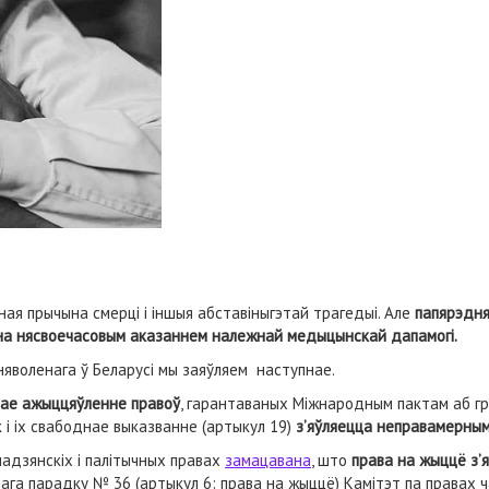
ая прычына смерці і іншыя абставіныгэтай трагедыі. Але
папярэдня
ана нясвоечасовым аказаннем належнай медыцынскай дапамогі.
зняволенага ў Беларусі мы заяўляем наступнае.
нае ажыццяўленне правоў
, гарантаваных Міжнародным пактам аб гр
 і іх свабоднае выказванне (артыкул 19)
з’яўляецца неправамерны
адзянскіх і палітычных правах
замацавана
, што
права на жыццё з’
ьнага парадку № 36 (артыкул 6: права на жыццё) Камітэт па правах