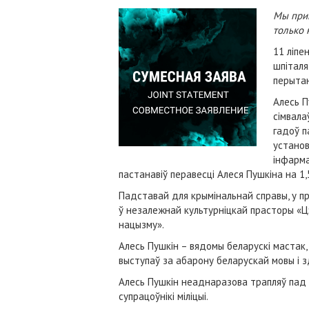
Мы прин
только 
11 ліпе
шпіталя
перытан
Алесь П
сімвала
гадоў п
установ
інфарма
пастанавіў перавесці Алеся Пушкіна на 1,
Падставай для крымінальнай справы, у пр
ў незалежнай культурніцкай прасторы «Ц
нацызму».
Алесь Пушкін – вядомы беларускі мастак,
выступаў за абарону беларускай мовы і з
Алесь Пушкін неаднаразова трапляў пад а
супрацоўнікі міліцыі.