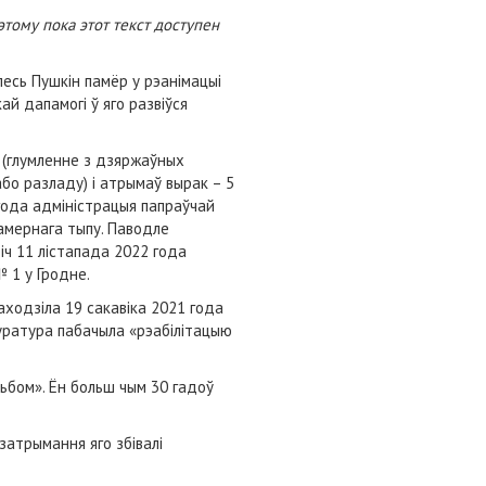
этому пока этот текст доступен
есь Пушкін памёр у рэанімацыі
ай дапамогі ў яго развіўся
 (глумленне з дзяржаўных
або разладу) і атрымаў вырак – 5
 года адміністрацыя папраўчай
амернага тыпу. Паводле
іч 11 лістапада 2022 года
№ 1 у Гродне.
аходзіла 19 сакавіка 2021 года
уратура пабачыла «рэабілітацыю
льбом». Ён больш чым 30 гадоў
затрымання яго збівалі