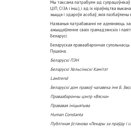
Мы таксама патрабуем ад супрацоўнікаў 
ЦІП, СІЗА і інш.), і ад іх кіраўніцтва вы
жыцця і здароўя асобаў, якія пазбаўлены в
Названыя патрабаванні не адмяняюць за
ажыццяўленне сваіх грамадзянскіх і палі
Беларусі.
Беларуская праваабарончая супольнасць в
Пушкіна.
Беларускі ПЭН
Беларускі Хельсінкскі Камітэт
Lawtrend
Беларускі дом правоў чалавека імя Б. Зво
Праваабарончы цэнтр «Вясна»
Прававая ініцыятыва
Human Constanta
Публічная ўстанова «Лекары за праўду і 