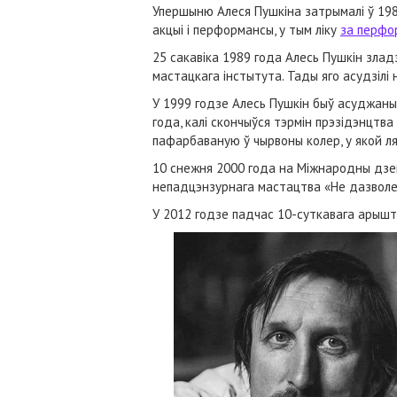
Упершыню Алеся Пушкіна затрымалі ў 198
акцыі і перформансы, у тым ліку
за перфо
25 сакавіка 1989 года Алесь Пушкін зла
мастацкага інстытута. Тады яго асудзілі 
У 1999 годзе Алесь Пушкін быў асуджаны
года, калі скончыўся тэрмін прэзідэнцтв
пафарбаваную ў чырвоны колер, у якой ляж
10 снежня 2000 года на Міжнародны дзен
непадцэнзурнага мастацтва «Не дазволе
У 2012 годзе падчас 10-суткавага арышт