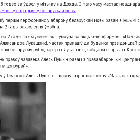
8 годзе за ўдзел у мітынгу на Дзяды. З таго часу мастак неаднара
рманс у падтрымку беларускай мовы
.
дзіў першы перформанс у абарону беларускай мовы разам з іншымі 
на 2 гады зняволення ўмоўна.
 на 2 гады пазбаўлення волі ўмоўна за акцыю-перформанс «Падзяка
а Аляксандра Лукашэнкі, мастак прыкаціў да будынка прэзідэнцкай р
алі беларускія рублі, партрэт Лукашэнкі, кайданкі і варыянт Канст
ь правоў чалавека Алесь Пушкін разам з праваабарончым цэнтрам 
на цэнзурай».
у ў Смаргоні Алесь Пушкін стварыў шэраг малюнкаў «Мастак за кра