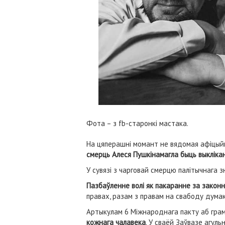
Фота – з fb-старонкі мастака.
На цяперашні момант не вядомая афіцыйн
смерць Алеся Пушкінамагла быць выклік
У сувязі з чарговай смерцю палітычнага 
Пазбаўленне волі як пакаранне за закон
правах, разам з правам на свабоду думак
Артыкулам 6 Міжнароднага пакту аб грам
кожнага чалавека
. У сваёй Заўвазе агул