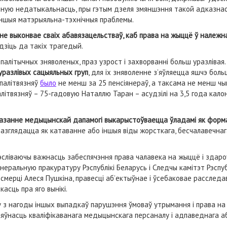
ічную недатыкальнасць, пры гэтым дзеля змяншэння такой адказнас
іншыя матэрыяльна-тэхнічныя праблемы.
 не выконвае сваіх абавязацельстваў, каб права на жыццё ў належн
дзіць да такіх трагедый.
 палітычных зняволеных, праз узрост і захворванні больш уразлівая.
уразлівых сацыяльных груп
, для іх зняволенне з’яўляецца яшчэ бо
 палітвязняў
было
не менш за 25 пенсіянераў, а таксама не менш чым
літвязняў – 75-гадовую Наталлю Таран – асудзілі на 3,5 года калон
занне медыцынскай дапамогі выкарыстоўваецца ўладамі як форма 
азглядацца як катаванне або іншыя віды жорсткага, бесчалавечнаг
сліваючы важнасць забеспячэння права чалавека на жыццё і здароў
неральную пракуратуру Рэспублікі Беларусь і Следчы камітэт Рэспу
смерці Алеся Пушкіна, правесці аб’ектыўнае і ўсебаковае расслед
асць пра яго вынікі.
 з нагоды іншых выпадкаў парушэння ўмоваў утрымання і права на
наяўнасць кваліфікаванага медыцынскага персаналу і адпаведнага а