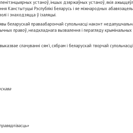
пенітэнцыярных устаноў, іншых дзяржаўных устаноў, якія ажыццяў
канання Канстытуцыі Рэспублікі Беларусь і яе міжнародных абавязацел
олі і знаходзяцца ў ізаляцыі.
явы беларускай праваабарончай супольнасці наконт недапушчальн
тычных правоў, неадкладнага вызвалення і перагляду крымінальных 
ыказвае спачуванні сям’і, сябрам і беларускай творчай супольнасці
зскава
справядлівасць»