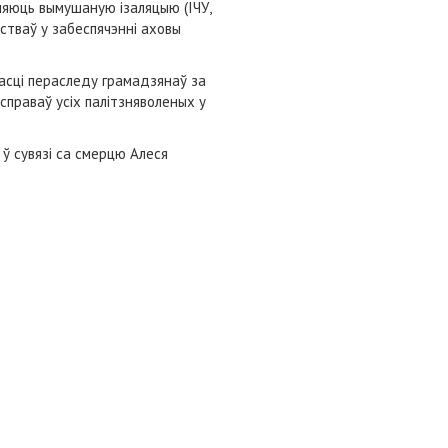
ляюць вымушаную ізаляцыю (ІЧУ,
ьстваў у забеспячэнні аховы
асці пераследу грамадзянаў за
справаў усіх палітзняволеных у
 ў сувязі са смерцю Алеся