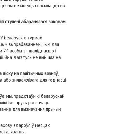
ці яны не могуць спасылацца на
ай ступені абаранялася законам
 У беларускіх турмах
льшым выпрабаваннем, чым для
 74 асобы з інваліднасцю і
іі. Яна дагэтуль не выйшла на
ціску на палітычных вязняў
,
а або зняважлівага для годнасці
е, мы, прадстаўнікі беларускай
блікі Беларусь распачаць
аванне для вызначэння прычын
 ахову здароўя ў месцах
бсталявання.