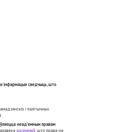
я інфармацыя сведчыць, што
амадзянскіх і палітычных
м
.
яўляецца неад’емным правам
 чалавека
адзначыў
, што права на