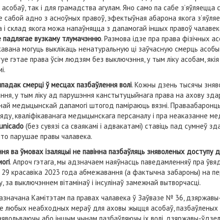
асобаў, так і для грамадства агулам. Яно само па сабе з’яўляецца
яе сабой адно з асноўных правоў, эфектыўная абарона якога з’яўл
 і склад якога можа напаўняцца з дапамогай іншых правоў чалавек
не падлягае вузкаму тлумачэнню
. Размова ідзе пра права фізічных а
кавана могуць выклікаць ненатуральную ці заўчасную смерць асобы,
е гэтае права ўсім людзям без выключэння, у тым ліку асобам, як
і.
падак смерці ў месцах пазбаўлення волі
. Кожны дзень тысячы зняв
я, у тым ліку ад парушэння канстытуцыйнага права на ахову здаро
жнай медыцынскай дапамогі штогод паміраюць вязні. Праваабаронц
ду, кваліфікаванага медыцынскага персаналу і пра неаказанне м
unicado
(без сувязі са сваякамі і адвакатамі) ставіць пад сумнеў зд
то парушае правы чалавека.
я ва ўмовах ізаляцыі не павінна пазбаўляць зняволеных доступу 
огі
. Апроч гэтага, мы адзначаем наяўнасць паведамленняў пра ўв
29 красавіка 2023 года абмежавання (а фактычна забароны) на п
 за выключэннем вітамінаў і інсулінаў замежнай вытворчасці.
а пазначана Камітэтам па правах чалавека ў Заўвазе № 36, дзяржа
е любых неабходных мераў для аховы жыцця асобаў, пазбаўленых во
явольваючы або іншым чынам пазбаўляючы іх волі, дзяржавы-ўдзел