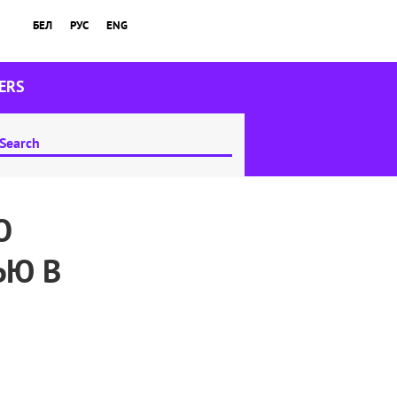
БЕЛ
РУС
ENG
ERS
О
ЬЮ В