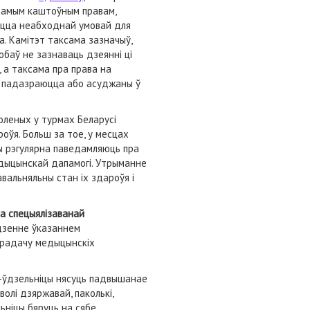
 самым каштоўным правам,
яецца неабходнай умовай для
а. Камітэт таксама зазначыў,
собаў не зазнаваць дзеянні ці
 а таксама пра права на
ія падазраюцца або асуджаны ў
оленых у турмах Беларусі
ўя. Больш за тое, у месцах
ы рэгулярна паведамляюць пра
едыцынскай дапамогі. Утрыманне
авальняльны стан іх здароўя і
да спецыялізаванай
ядзенне ўказаннем
ерадачу медыцынскіх
вы-ўдзельніцы нясуць падвышанае
лі дзяржавай, паколькі,
ьніцы бяруць на сябе