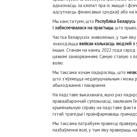
адказнасць за клопат пра іх жыццё і фіз
адсутнасць фінансавых сродкаў або на 
Мы канстатуем, што
Рэспубліка Беларусь
і забяспечвалася на практыцы
, што прыво
Частка беларускіх зняволеных, у тым ліку
знаходзіцца
вялікая колькасць людзей з 
іншых. Станам на канец 2022 года сярод
цяжкімі захворваннямі. Самую сталую з па
волю.
Мы таксама хочам падкрэсліць, што
неака
што з’яўляецца недапушчальным і можа р
абыходжання і пакарання.
На падставе выказанага, яшчэ раз падкрэ
праваабарончай супольнасці, заклікаем Ге
крымінальную справу на падставе факта 
гэтай трагедыі і праінфармаваць грамадск
Мы таксама патрабуем правесці праверку
пазбаўлення волі, у тым ліку праверыць 