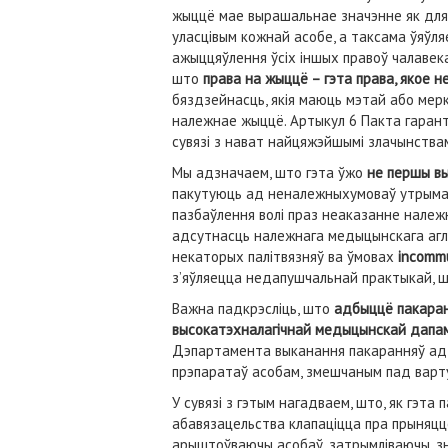
жыццё мае вырашальнае значэнне як для 
уласцівым кожнай асобе, а таксама ўяўл
ажыццяўлення ўсіх іншых правоў чалавека
што
права на жыццё – гэта права, якое 
бяздзейнасць, якія маюць мэтай або мер
належнае жыццё. Артыкул 6 Пакта гаранту
сувязі з нават найцяжэйшымі злачынствам
Мы адзначаем, што гэта ўжо
не першы вы
пакутуюць ад неналежныхумоваў утрыманн
пазбаўлення волі праз неаказанне нале
адсутнасць належнага медыцынскага агля
некаторых палітвязняў ва ўмовах
incomm
з’яўляецца недапушчальнай практыкай, ш
Важна падкрэсліць, што
адбыццё пакаранн
высокатэхналагічнай медыцынскай дапам
Дэпартамента выканання пакаранняў ад 
прэпаратаў асобам, змешчаным пад варту,
У сувязі з гэтым нагадваем, што, як гэт
абавязацельства клапаціцца пра прыняцц
арыштоўваючы асобаў, затрымліваючы, зн