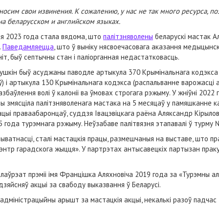
осим свои извинения. К сожалению, у нас не так много ресурса, по
на беларусском и английском языках.
ня 2023 года стала вядома, што
палітзняволены
беларускі мастак Ал
.
Паведамляецца
, што ў выніку нясвоечасовага аказання медыцынск
іт, быў септычны стан і паліорганная недастатковасць.
ушкін быў асуджаны паводле артыкула 370 Крымінальнага кодэкса
ў) і артыкула 130 Крымінальнага кодэкса (распальванне варожасці 
азбаўлення волі ў калоніі ва ўмовах строгага рэжыму. У жніўні 2022
ы змясціла палітзняволенага мастака на 5 месяцаў у памяшканне к
цыі праваабаронцаў, суддзя Івацэвіцкага раёна Аляксандр Кірылов
5 года турэмнага рэжыму. Неўзабаве палітвязня этапавалі ў турму 
ыватнасці, сталі мастацкія працы, размешчаныя на выставе, што пр
энтр гарадскога жыцця». У партрэтах антысавецкіх партызан прак
 лаўрэат прэміі імя Францішка Аляхновіча 2019 года за «Турэмны а
дзяйсняў акцыі за свабоду выказвання ў Беларусі.
дміністрацыйны арышт за мастацкія акцыі, некалькі разоў падчас 