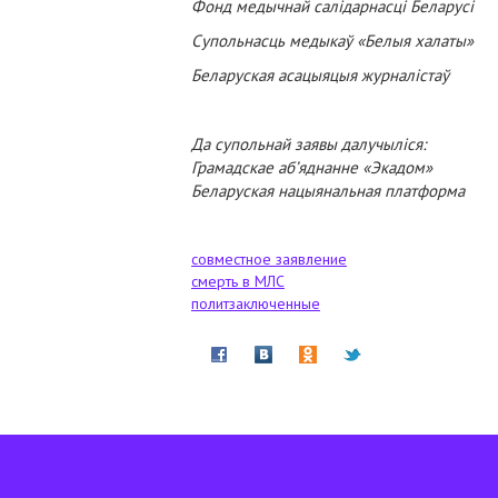
Фонд медычнай салідарнасці Беларусі
Супольнасць медыкаў «Белыя халаты»
Беларуская асацыяцыя журналістаў
Да супольнай заявы далучыліся:
Грамадскае аб’яднанне «Экадом»
Беларуская нацыянальная платформа
совместное заявление
смерть в МЛС
политзаключенные