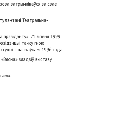
зова затрымліваўся за свае
студэнтамі Тэатральна-
 прэзідэнту». 21 ліпеня 1999
эзідэнцыі тачку гною,
ытуцыі з папраўкамі 1996 года.
«Вясна» зладзіў выставу
тамі».