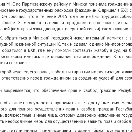
ия МНС по Партизанскому району г. Минска признала гражданина
рование государственных расходов. Гражданин К. пришел в БХК с
 Он сообщил, что в течение 2015 года он не был трудоспособны
 (более 8 месяцев) тяжело и продолжительно болел из-за 
аний (подагры и язвы двенадцатиперстной кишки), следовавших о
. обратиться в Минский городской исполнительный комитет с 
рудной жизненной ситуации. К. так и сделал, однако Мингориспол
о обратился в БХК, где ему помогли составить жалобу в суд на 
орисполкома имелись все основания для освобождения К. от у
ики сослались:
оторой человек, его права, свободы и гарантии их реализации явл
о ответственно перед гражданином за создание условий для сво
й закрепляется, что обеспечение прав и свобод граждан Респуб
я обязывает государство принимать все доступные ему меры
ого для полного осуществления прав и свобод граждан Республ
ны, должностные и иные лица, которым доверено исполнение госу
ть необходимые меры для осуществления и защиты прав и свобод 
нституционными предписаниями должны были руководство