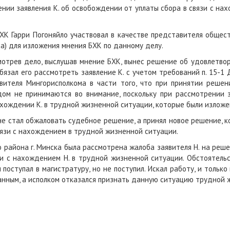
нии заявления К. об освобождении от уплаты сбора в связи с н
ХК Гарри Погоняйло участвовал в качестве представителя общест
а) для изложения мнения БХК по данному делу.
смотрев дело, выслушав мнение БХК, вынес решение об удовлетво
язал его рассмотреть заявление К. с учетом требований п. 15-1
вителя Мингорисполкома в части того, что при принятии решен
дом не принимаются во внимание, поскольку при рассмотрении 
хождении К. в трудной жизненной ситуации, которые были изложен
не стал обжаловать судебное решение, а принял новое решение, 
вязи с нахождением в трудной жизненной ситуации.
 района г. Минска была рассмотрена жалоба заявителя Н. на реш
и с нахождением Н. в трудной жизненной ситуации. Обстоятельс
поступал в магистратуру, но не поступил. Искал работу, и только
анным, а исполком отказался признать данную ситуацию трудной 