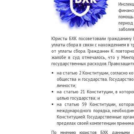
Инспекц
финанси
помощь.
период
заболев
Юристы БХК посоветовали гражданину К
уплаты сбора в связи с нахождением в т
от уплаты сбора. Гражданин К. повторн
жалобе в суд отмечалось, что у Минг
государственных расходов. Правозащитн
на статью 2 Конституции, согласно к
общества и государства. Государств
личности;
на статью 21 Конституции, в которо
целью государства; и
на статью 59 Конституции, котора
международного порядка, необходим
Конституцией. Государственные орга
пределах своей компетенции принима
По мнению юристов БХК данными ко