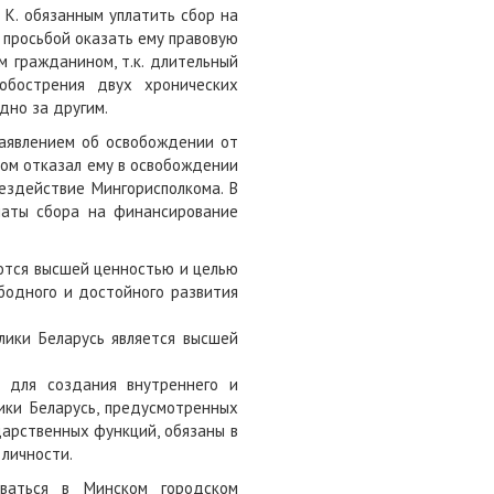
 К. обязанным уплатить сбор на
 просьбой оказать ему правовую
м гражданином, т.к. длительный
обострения двух хронических
дно за другим.
заявлением об освобождении от
ком отказал ему в освобождении
бездействие Мингорисполкома. В
платы сбора на финансирование
яются высшей ценностью и целью
бодного и достойного развития
лики Беларусь является высшей
 для создания внутреннего и
ики Беларусь, предусмотренных
дарственных функций, обязаны в
личности.
ваться в Минском городском