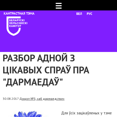
☰
БЕЛ
РУС
РАЗБОР АДНОЙ З
ЦІКАВЫХ СПРАЎ ПРА
"ДАРМАЕДАЎ"
30.08.2017
Дэкрэт №3, «аб дармаедстве»
Для ўсіх зацікаўленых у тэме