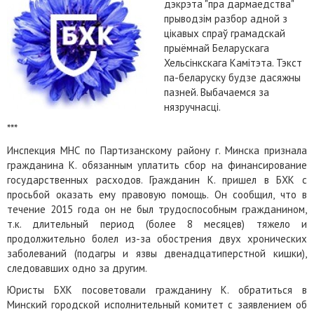
дэкрэта "пра дармаедства"
прыводзім разбор адной з
цікавых спраў грамадскай
прыёмнай Беларускага
Хельсінкскага Камітэта. Тэкст
па-беларуску будзе дасяжны
пазней. Выбачаемся за
нязручнасці.
***
Инспекция МНС по Партизанскому району г. Минска признала
гражданина К. обязанным уплатить сбор на финансирование
государственных расходов. Гражданин К. пришел в БХК с
просьбой оказать ему правовую помощь. Он сообщил, что в
течение 2015 года он не был трудоспособным гражданином,
т.к. длительный период (более 8 месяцев) тяжело и
продолжительно болел из-за обострения двух хронических
заболеваний (подагры и язвы двенадцатиперстной кишки),
следовавших одно за другим.
Юристы БХК посоветовали гражданину К. обратиться в
Минский городской исполнительный комитет с заявлением об