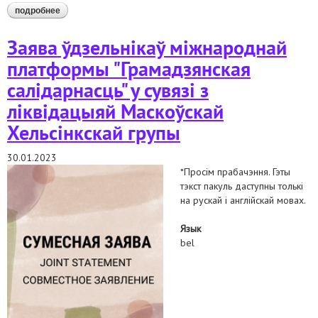
подробнее
о заява беларускіх праваабарончых арганізацый аб
падтрымцы і салідарнасці з праваабарончым цэнтрам
"вясна"
Заява ўдзельнікаў міжнароднай
платформы "Грамадзянская
салідарнасць" у сувязі з
ліквідацыяй Маскоўскай
Хельсінкскай групы
30.01.2023
*Просім прабачэння. Гэты
тэкст пакуль даступны толькі
на рускай і англійскай мовах.
Язык
bel