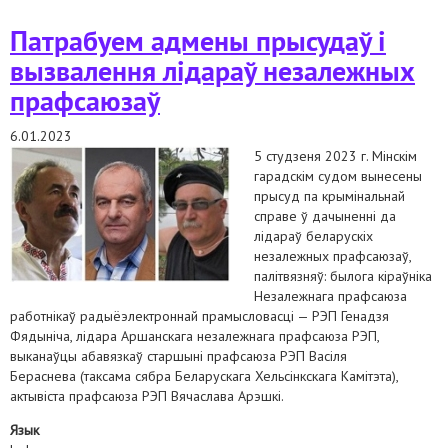
аляксандра данілевіча
Патрабуем адмены прысудаў і
вызвалення лідараў незалежных
прафсаюзаў
6.01.2023
5 студзеня 2023 г. Мінскім
гарадскім судом вынесены
прысуд па крымінальнай
справе ў дачыненні да
лідараў беларускіх
незалежных прафсаюзаў,
палітвязняў: былога кіраўніка
Незалежнага прафсаюза
работнікаў радыёэлектроннай прамысловасці — РЭП Генадзя
Фядыніча, лідара Аршанскага незалежнага прафсаюза РЭП,
выканаўцы абавязкаў старшыні прафсаюза РЭП Васіля
Бераснева (таксама сябра Беларускага Хельсінкскага Камітэта),
актывіста прафсаюза РЭП Вячаслава Арэшкі.
Язык