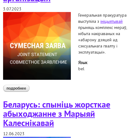
3.07.2023
Генеральная пракуратура
выступіла з
ініцыятывай
прыняць комплекс мераў,
нібыта накіраваных на
«абарону дзяцей ад
сэксуальнага гвалту і
эксплуатацыі».
Язык
bel
подробнее
о патрабуем прытрымлівацца міжнародных абавязкаў
беларусі ў сферы сэксуальных і рэпрадукцыйных правоў:
сумесная заява праваабарончых арганізацый
Беларусь: спыніць жорсткае
абыходжанне з Марыяй
Калеснікавай
12.06.2023