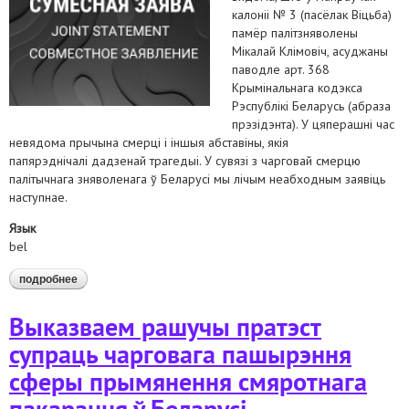
калоніі № 3 (пасёлак Віцьба)
памёр палітзняволены
Мікалай Клімовіч, асуджаны
паводле арт. 368
Крымінальнага кодэкса
Рэспублікі Беларусь (абраза
прэзідэнта). У цяперашні час
невядома прычына смерці і іншыя абставіны, якія
папярэднічалі дадзенай трагедыі. У сувязі з чарговай смерцю
палітычнага зняволенага ў Беларусі мы лічым неабходным заявіць
наступнае.
Язык
bel
подробнее
о патрабуем правясці расследаванне па факце смерці
мікалая клімовіча і адсутнасці належнай медычнай
дапамогі ў калоніях
Выказваем рашучы пратэст
супраць чарговага пашырэння
сферы прымянення смяротнага
пакарання ў Беларусі