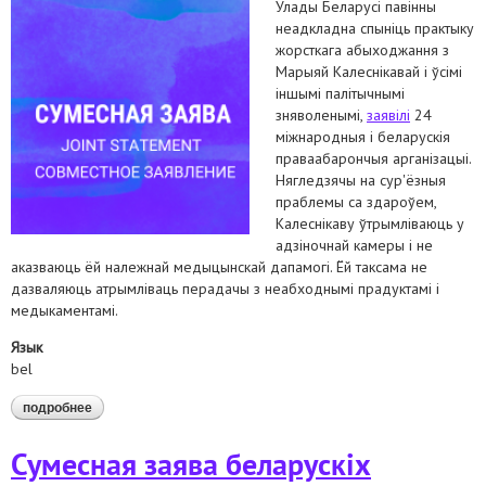
Улады Беларусі павінны
неадкладна спыніць практыку
жорсткага абыходжання з
Марыяй Калеснікавай і ўсімі
іншымі палітычнымі
зняволенымі,
заявілі
24
міжнародныя і беларускія
праваабарончыя арганізацыі.
Нягледзячы на сур'ёзныя
праблемы са здароўем,
Калеснікаву ўтрымліваюць у
адзіночнай камеры і не
аказваюць ёй належнай медыцынскай дапамогі. Ёй таксама не
дазваляюць атрымліваць перадачы з неабходнымі прадуктамі і
медыкаментамі.
Язык
bel
подробнее
о беларусь: спыніць жорсткае абыходжанне з марыяй
калеснікавай
Сумесная заява беларускіх