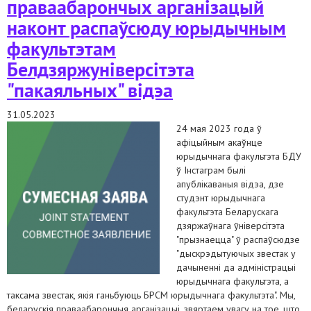
праваабарончых арганізацый
наконт распаўсюду юрыдычным
факультэтам
Белдзяржуніверсітэта
"пакаяльных" відэа
31.05.2023
24 мая 2023 года ў
афіцыйным акаўнце
юрыдычнага факультэта БДУ
ў Інстаграм былі
апублікаваныя відэа, дзе
студэнт юрыдычнага
факультэта Беларускага
дзяржаўнага ўніверсітэта
"прызнаецца" ў распаўсюдзе
"дыскрэдытуючых звестак у
дачыненні да адміністрацыі
юрыдычнага факультэта, а
таксама звестак, якія ганьбуюць БРСМ юрыдычнага факультэта". Мы,
беларускія праваабарончыя арганізацыі, звяртаем увагу на тое, што