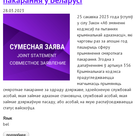
28.03.2023
25 сакавіка 2023 года ўступіў
у сілу Закон «Аб змяненні
кодэксаў па пытаннях
крымінальнай адказнасці», які
чарговы раз за апошні год
пашырыць сферу
прымянення смяротнага
пакарання. Згодна з
дапаўненнямі ў артыкул 356
Крымінальнага кодэкса
прадугледжваецца
магчымасць прымяняць
смяротнае пакаранне за здраду дзяржаве, здзейсненую службовай
асобай, якая займае адказнае становішча, службовай асобай, якая
займае дзяржаўную пасаду, або асобай, на якую распаўсюджваецца
статус вайскоўца.
Язык
bel
подробнее
о выказваем рашучы пратэст супраць чарговага пашырэння