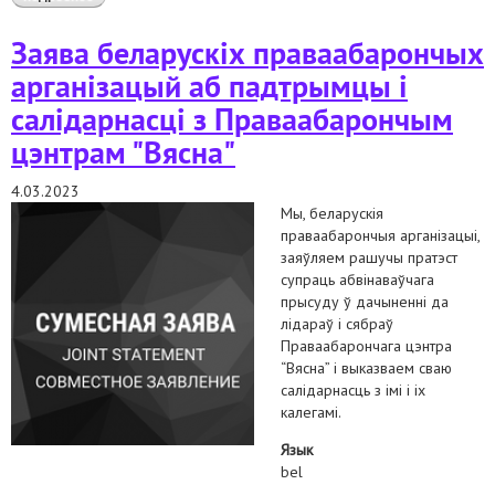
прызнаннем баж экстрэмісцкім фарміраваннем
Заява беларускіх праваабарончых
арганізацый аб падтрымцы і
салідарнасці з Праваабарончым
цэнтрам "Вясна"
4.03.2023
Мы, беларускія
праваабарончыя арганізацыі,
заяўляем рашучы пратэст
супраць абвінаваўчага
прысуду ў дачыненні да
лідараў і сябраў
Праваабарончага цэнтра
“Вясна” і выказваем сваю
салідарнасць з імі і іх
калегамі.
Язык
bel