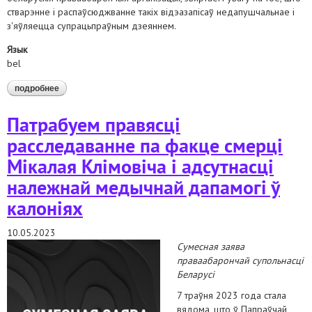
стварэнне і распаўсюджванне такіх відэазапісаў недапушчальнае і
з'яўляецца супрацьпраўным дзеяннем.
Язык
bel
подробнее
о сумесная заява беларускіх праваабарончых арганізацый
наконт распаўсюду юрыдычным факультэтам
белдзяржуніверсітэта "пакаяльных" відэа
Патрабуем правясці
расследаванне па факце смерці
Мікалая Клімовіча і адсутнасці
належнай медычнай дапамогі ў
калоніях
10.05.2023
Сумесная заява
праваабарончай супольнасці
Беларусі
7 траўня 2023 года стала
вядома, што ў Папраўчай