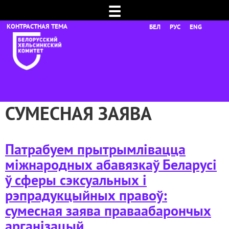
☰
БЕЛ
РУС
ENG
СУМЕСНАЯ ЗАЯВА
Патрабуем прытрымлівацца
міжнародных абавязкаў Беларусі
ў сферы сэксуальных і
рэпрадукцыйных правоў:
сумесная заява праваабарончых
арганізацый