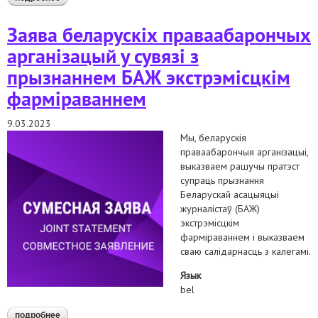
сферы прымянення смяротнага пакарання ў беларусі
Заява беларускіх праваабарончых
арганізацый у сувязі з
прызнаннем БАЖ экстрэмісцкім
фарміраваннем
9.03.2023
Мы, беларускія
праваабарончыя арганізацыі,
выказваем рашучы пратэст
супраць прызнання
Беларускай асацыяцыі
журналістаў (БАЖ)
экстрэмісцкім
фарміраваннем і выказваем
сваю салідарнасць з калегамі.
Язык
bel
подробнее
о заява беларускіх праваабарончых арганізацый у сувязі з