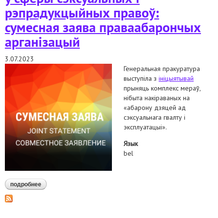
рэпрадукцыйных правоў:
сумесная заява праваабарончых
арганізацый
3.07.2023
Генеральная пракуратура
выступіла з
ініцыятывай
прыняць комплекс мераў,
нібыта накіраваных на
«абарону дзяцей ад
сэксуальнага гвалту і
эксплуатацыі».
Язык
bel
подробнее
о патрабуем прытрымлівацца міжнародных абавязкаў
беларусі ў сферы сэксуальных і рэпрадукцыйных правоў:
сумесная заява праваабарончых арганізацый