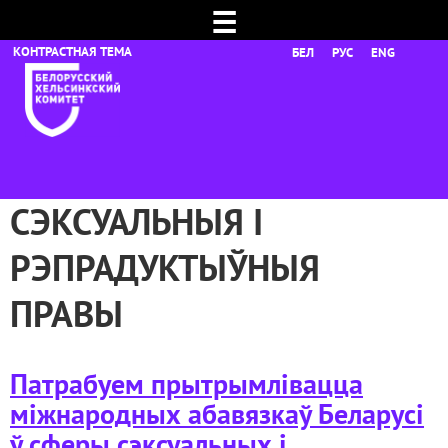
☰
БЕЛ
РУС
ENG
СЭКСУАЛЬНЫЯ І
РЭПРАДУКТЫЎНЫЯ
ПРАВЫ
Патрабуем прытрымлівацца
міжнародных абавязкаў Беларусі
ў сферы сэксуальных і