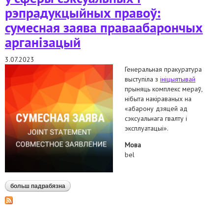
рэпрадукцыйных правоў:
сумесная заява праваабарончых
арганізацый
3.07.2023
Генеральная пракуратура
выступіла з
ініцыятывай
прыняць комплекс мераў,
нібыта накіраваных на
«абарону дзяцей ад
сэксуальнага гвалту і
эксплуатацыі».
Мова
bel
больш падрабязна
аб патрабуем прытрымлівацца міжнародных
абавязкаў беларусі ў сферы сэксуальных і
рэпрадукцыйных правоў: сумесная заява
праваабарончых арганізацый