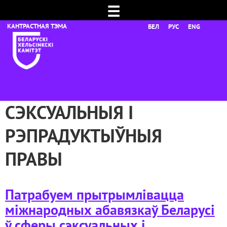
☰
БЕЛ
РУС
ENG
СЭКСУАЛЬНЫЯ І
РЭПРАДУКТЫЎНЫЯ
ПРАВЫ
Патрабуем прытрымлівацца
міжнародных абавязкаў Беларусі
ў сферы сэксуальных і