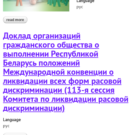
Language
рус
read more
about альтернативный доклад комитету по ликвидации
расовой дискриминации
Доклад организаций
гражданского общества о
выполнении Республикой
Беларусь положений
Международной конвенции о
ликвидации всех форм расовой
дискриминации (113-я сессия
Комитета по ликвидации расовой
дискриминации)
Language
рус