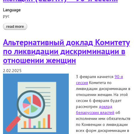
Language
рус
read more
about отчет о реализации конвенции об устранении всех
форм дискриминации в отношении женщин в комитет по
устранению дискриминации в отношении женщин (cedaw) –
Альтернативный доклад Комитету
90-я сессия
по ликвидации дискриминации в
отношении женщин
2.02.2025
3 февраля начнется
90-я
сессия
Комитета по
ликвидации дискриминации в
отношении женщин. На этой
сессии 6 февраля будет
рассмотрен
доклад
беларусских властей
об
исполнении ими обязательств
по Конвенции о ликвидации
всех форм дискриминации в