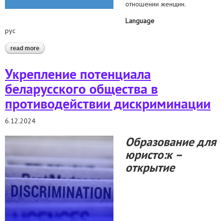
отношении женщин.
Language
рус
read more
about альтернативный доклад комитету по ликвидации
дискриминации в отношении женщин
Укрепление потенциала
беларусского общества в
противодействии дискриминации
6.12.2024
Образование для
юристо:к –
открытие