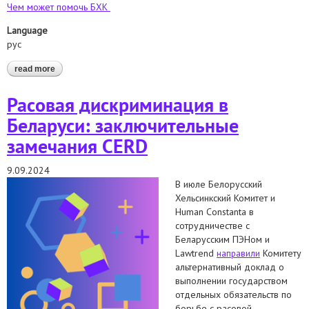
Чем может помочь БХК
Language
рус
read more
about памятка для организаций гражданского общества по
участию в процессе рассмотрения докладов государств в
комитете по ликвидации дискриминации в отношении
Расовая дискриминация в
женщин (клдж/cedaw)
Беларуси: заключительные
замечания CERD
9.09.2024
В июле Белорусский
Хельсинкский Комитет и
Human Constanta в
сотрудничестве с
Беларусским ПЭНом и
Lawtrend
Комитету
направили
альтернативный доклад о
выполнении государством
отдельных обязательств по
борьбе с расовой