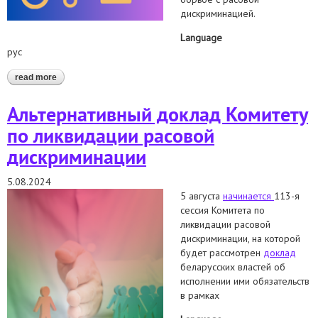
дискриминацией.
Language
рус
read more
about расовая дискриминация в беларуси: заключительные
замечания cerd
Альтернативный доклад Комитету
по ликвидации расовой
дискриминации
5.08.2024
5 августа
начинается
113-я
сессия Комитета по
ликвидации расовой
дискриминации, на которой
будет рассмотрен
доклад
беларусских властей об
исполнении ими обязательств
в рамках