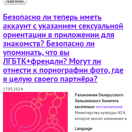
read more
about доклад организаций гражданского общества о
выполнении республикой беларусь положений
международной конвенции о ликвидации всех форм расовой
Безопасно ли теперь иметь
дискриминации (113-я сессия комитета по ликвидации
расовой дискриминации)
аккаунт с указанием сексуальной
ориентации в приложении для
знакомств? Безопасно ли
упоминать, что вы
ЛГБТК+френдли? Могут ли
отнести к порнографии фото, где
я целую своего партнёра?
17.05.2024
Разъяснения Беларусского
Хельсинкского Комитета
касательно
постановления
Министерства культуры N24,
которое вносит изменения в
Language