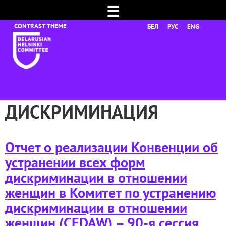
☰
БЕЛ
РУС
ENG
ДИСКРИМИНАЦИЯ
Отчет о реализации Конвенции об
устранении всех форм
дискриминации в отношении
женщин в Комитет по устранению
дискриминации в отношении
женщин (CEDAW) – 90-я сессия