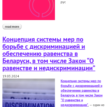
рус
read more
about безопасно ли теперь иметь аккаунт с указанием
сексуальной ориентации в приложении для знакомств?
безопасно ли упоминать, что вы лгбтк+френдли? могут ли
Концепция системы мер по
отнести к порнографии фото, где я целую своего партнёра?
борьбе с дискриминацией и
обеспечению равенства в
Беларуси, в том числе Закон “О
равенстве и недискриминации”
19.03.2024
Концепция системы мер по
борьбе с дискриминацией и
обеспечению равенства в
Беларуси, в том числе Закон
“О равенстве и
недискриминации”
, — один из