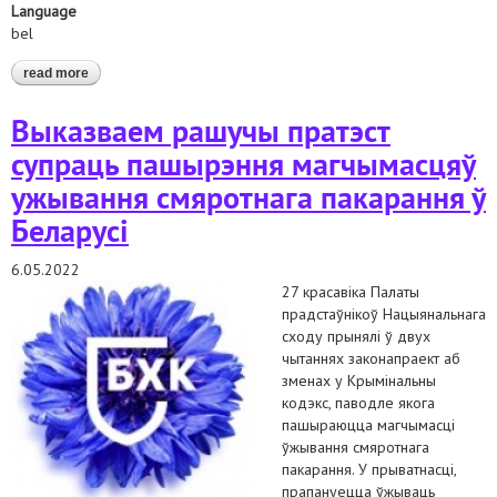
Language
bel
read more
about зварот у спецыяльныя працэдуры аан у сувязі з
прыняццем законапраекта, што прадугледжвае магчымасць
прымянення смяротнага пакарання за здраду дзяржаве
Выказваем рашучы пратэст
супраць пашырэння магчымасцяў
ужывання смяротнага пакарання ў
Беларусі
6.05.2022
27 красавіка Палаты
прадстаўнікоў Нацыянальнага
сходу прынялі ў двух
чытаннях законапраект аб
зменах у Крымінальны
кодэкс, паводле якога
пашыраюцца магчымасці
ўжывання смяротнага
пакарання. У прыватнасці,
прапануецца ўжываць