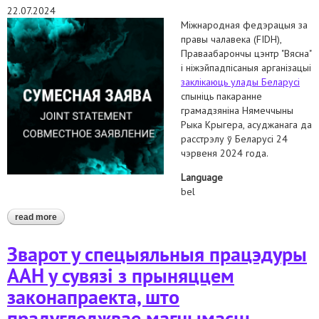
22.07.2024
Міжнародная федэрацыя за
правы чалавека (FIDH),
Праваабарончы цэнтр "Вясна"
і ніжэйпадпісаныя арганізацыі
заклікаюць улады Беларусі
спыніць пакаранне
грамадзяніна Нямеччыны
Рыка Крыгера, асуджанага да
расстрэлу ў Беларусі 24
чэрвеня 2024 года.
Language
bel
read more
about заклікаем спыніць пакаранне грамадзяніна германіі
рыка крыгера, асуджанага да расстрэлу ў беларусі
Зварот у спецыяльныя працэдуры
ААН у сувязі з прыняццем
законапраекта, што
прадугледжвае магчымасць