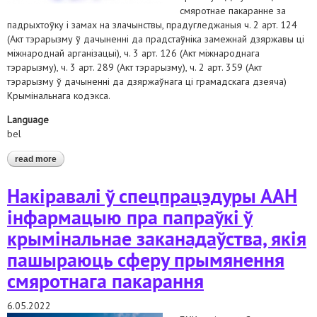
смяротнае пакаранне за
падрыхтоўку і замах на злачынствы, прадугледжаныя ч. 2 арт. 124
(Акт тэрарызму ў дачыненні да прадстаўніка замежнай дзяржавы ці
міжнароднай арганізацыі), ч. 3 арт. 126 (Акт міжнароднага
тэрарызму), ч. 3 арт. 289 (Акт тэрарызму), ч. 2 арт. 359 (Акт
тэрарызму ў дачыненні да дзяржаўнага ці грамадскага дзеяча)
Крымінальнага кодэкса.
Language
bel
read more
about выказваем рашучы пратэст супраць пашырэння
магчымасцяў ужывання смяротнага пакарання ў беларусі
Накіравалі ў спецпрацэдуры ААН
інфармацыю пра папраўкі ў
крымінальнае заканадаўства, якія
пашыраюць сферу прымянення
смяротнага пакарання
6.05.2022