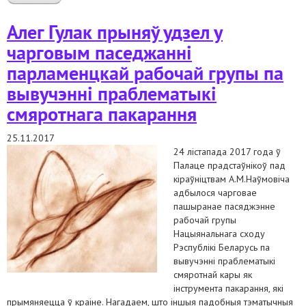
of the parliamentary working group on exploring the issue of
death penalty
Алег Гулак прыняў удзел у
чарговым паседжанні
парламенцкай рабочай групы па
вывучэнні праблематыкі
смяротнага пакарання
25.11.2017
24 лістапада 2017 года ў
Палаце прадстаўнікоў пад
кіраўніцтвам А.М.Наўмовіча
адбылося чарговае
пашыранае пасяджэнне
рабочай групы
Нацыянальнага сходу
Рэспублікі Беларусь па
вывучэнні праблематыкі
смяротнай кары як
інструмента пакарання, які
прымяняецца ў краіне. Нагадаем, што іншыя падобныя тэматычныя