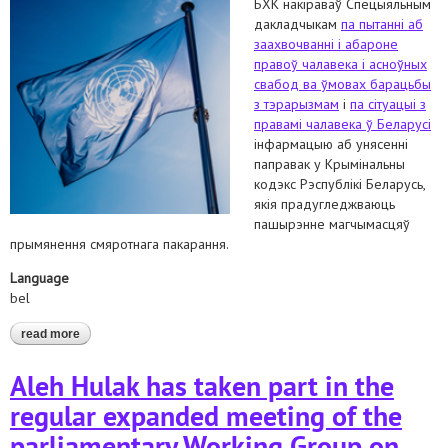
БХК накіраваў Спецыяльным
дакладчыкам
па пытанні аб
заахвочванні і абароне
правоў чалавека і асноўных
свабод ва ўмовах барацьбы
з тэрарызмам
і
па сітуацыі з
правамі чалавека ў Беларусі
інфармацыю аб унясенні
паправак у Крымінальны
кодэкс Рэспублікі Беларусь,
якія прадугледжваюць
пашырэнне магчымасцяў
прымянення смяротнага пакарання.
Language
bel
read more
about накіравалі ў спецпрацэдуры аан інфармацыю пра
папраўкі ў крымінальнае заканадаўства, якія пашыраюць
сферу прымянення смяротнага пакарання
Aleh Hulak has taken part in the
regular expanded meeting of the
parliamentary Working Group on