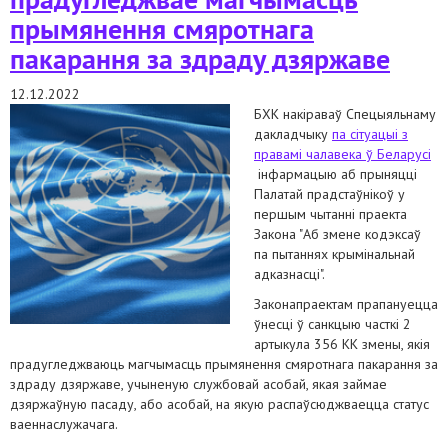
прымянення смяротнага
пакарання за здраду дзяржаве
12.12.2022
БХК накіраваў Спецыяльнаму
дакладчыку
па сітуацыі з
правамі чалавека ў Беларусі
інфармацыю аб прыняцці
Палатай прадстаўнікоў у
першым чытанні праекта
Закона "Аб змене кодэксаў
па пытаннях крымінальнай
адказнасці".
Законапраектам прапануецца
ўнесці ў санкцыю часткі 2
артыкула 356 КК змены, якія
прадугледжваюць магчымасць прымянення смяротнага пакарання за
здраду дзяржаве, учыненую службовай асобай, якая займае
дзяржаўную пасаду, або асобай, на якую распаўсюджваецца статус
ваеннаслужачага.