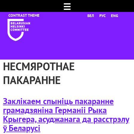
☰
БЕЛ
РУС
ENG
НЕСМЯРОТНАЕ
ПАКАРАННЕ
Заклікаем спыніць пакаранне
грамадзяніна Германіі Рыка
Крыгера, асуджанага да расстрэлу
ў Беларусі