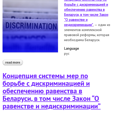
борьбе с дискриминацией и
обеспечению равенства в
Беларуси, в том числе Закон
“О равенстве и
недискриминации”
, — один из
элементов комплексной
правовой реформы, которая
необходима Беларуси.
Language
рус
read more
about концепция системы мер по борьбе с дискриминацией и
обеспечению равенства в беларуси, в том числе закон “о
равенстве и недискриминации”
Концепция системы мер по
борьбе с дискриминацией и
обеспечению равенства в
Беларуси, в том числе Закон “О
равенстве и недискриминации”