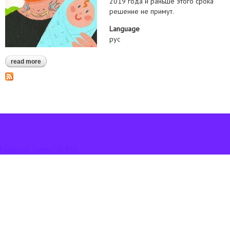
2019 года и раньше этого срока
решение не примут.
Language
рус
read more
about новости о принятии антидискриминационного закона
Facebook
Twitter
VK
RSS