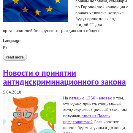
правам человека, семинары
по Европейской конвенции о
правах человека, которые
будут проведены под
эгидой СЕ для
представителей беларусского гражданского общества.
Language
рус
read more
about план совета европы для беларуси, разработанный в
сотрудничестве с контактной группой
Новости о принятии
антидискриминационного закона
5.04.2018
На
петицию 1380 человек
о том,
что нужно принять специальный
антидискриминационный закон, мы
получили
ответ из Палаты
представителей
. Если коротко:
вопрос будет изучаться до конца