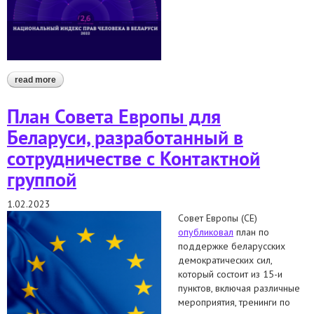
read more
about как изменилась ситуация с равенством и
недискриминацией за последние 5 лет (2019-2023)
План Совета Европы для
Беларуси, разработанный в
сотрудничестве с Контактной
группой
1.02.2023
Совет Европы (СЕ)
опубликовал
план по
поддержке беларусских
демократических сил,
который состоит из 15-и
пунктов, включая различные
мероприятия, тренинги по