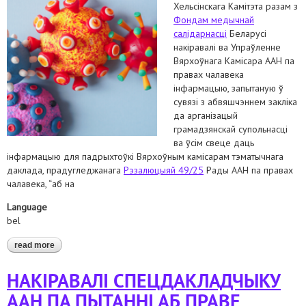
Хельсінскага Камітэта разам з
Фондам медычнай
салідарнасці
Беларусі
накіравалі ва Упраўленне
Вярхоўнага Камісара ААН па
правах чалавека
інфармацыю, запытаную ў
сувязі з абвяшчэннем закліка
да арганізацый
грамадзянскай супольнасці
ва ўсім свеце даць
інфармацыю для падрыхтоўкі Вярхоўным камісарам тэматычнага
даклада, прадугледжанага
Рэзалюцыяй 49/25
Рады ААН па правах
чалавека, “аб на
Language
bel
read more
about накіравалі ва увкпч аан інфармацыю пра доступ да
вакцынацыі ад covid-19 у беларусі
НАКІРАВАЛІ СПЕЦДАКЛАДЧЫКУ
ААН ПА ПЫТАННІ АБ ПРАВЕ