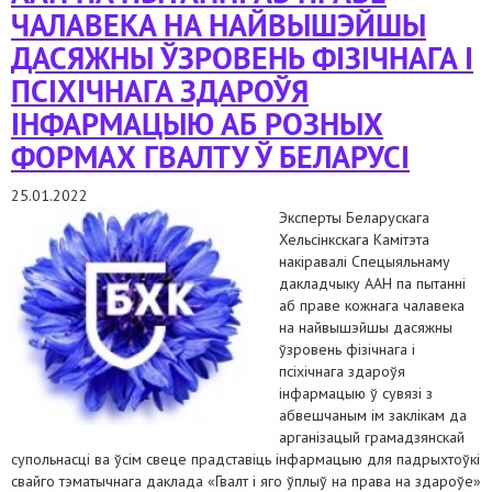
ЧАЛАВЕКА НА НАЙВЫШЭЙШЫ
ДАСЯЖНЫ ЎЗРОВЕНЬ ФІЗІЧНАГА І
ПСІХІЧНАГА ЗДАРОЎЯ
ІНФАРМАЦЫЮ АБ РОЗНЫХ
ФОРМАХ ГВАЛТУ Ў БЕЛАРУСІ
25.01.2022
Эксперты Беларускага
Хельсінкскага Камітэта
накіравалі Спецыяльнаму
дакладчыку ААН па пытанні
аб праве кожнага чалавека
на найвышэйшы дасяжны
ўзровень фізічнага і
псіхічнага здароўя
інфармацыю ў сувязі з
абвешчаным ім заклікам да
арганізацый грамадзянскай
супольнасці ва ўсім свеце прадставіць інфармацыю для падрыхтоўкі
свайго тэматычнага даклада «Гвалт і яго ўплыў на права на здароўе»