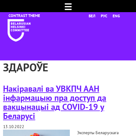
☰
БЕЛ
РУС
ENG
ЗДАРОЎЕ
Накіравалі ва УВКПЧ ААН
інфармацыю пра доступ да
вакцынацыі ад COVID-19 у
Беларусі
13.10.2022
Эксперты Беларускага