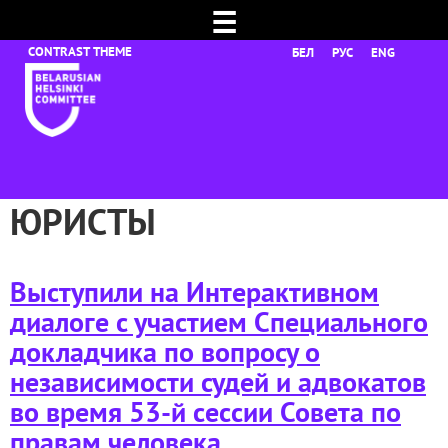
☰
БЕЛ
РУС
ENG
ЮРИСТЫ
Выступили на Интерактивном
диалоге с участием Специального
докладчика по вопросу о
независимости судей и адвокатов
во время 53-й сессии Совета по
правам человека