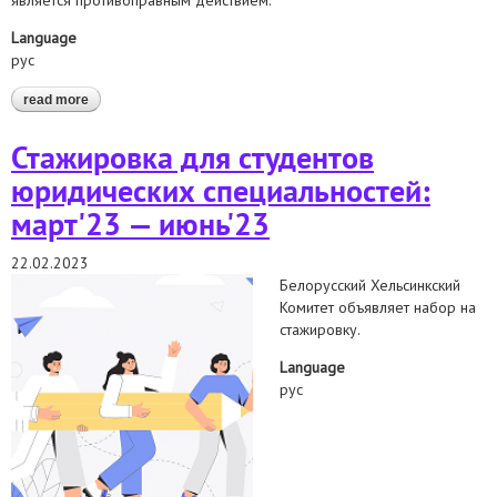
является противоправным действием.
Language
рус
read more
about совместное заявление беларусских правозащитных
организаций по поводу распространения юридическим
факультетом белгосуниверситета “покаянных” видео
Стажировка для студентов
юридических специальностей:
март'23 — июнь'23
22.02.2023
Белорусский Хельсинкский
Комитет объявляет набор на
стажировку.
Language
рус