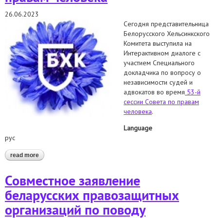
26.06.2023
Сегодня представительница
Белорусского Хельсинкского
Комитета выступила на
Интерактивном диалоге с
участием Специального
докладчика по вопросу о
независимости судей и
адвокатов во время
53-й
сессии Совета по правам
человека
.
Language
рус
read more
about выступили на интерактивном диалоге с участием
специального докладчика по вопросу о независимости
судей и адвокатов во время 53-й сессии совета по правам
Совместное заявление
человека
беларусских правозащитных
организаций по поводу