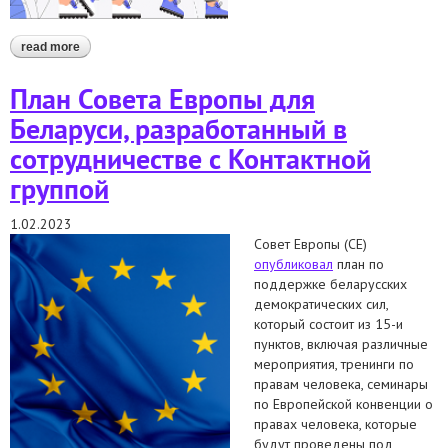
read more
about стажировка для студентов юридических
специальностей: март'23 — июнь'23
План Совета Европы для
Беларуси, разработанный в
сотрудничестве с Контактной
группой
1.02.2023
Совет Европы (СЕ)
опубликовал
план по
поддержке беларусских
демократических сил,
который состоит из 15-и
пунктов, включая различные
мероприятия, тренинги по
правам человека, семинары
по Европейской конвенции о
правах человека, которые
будут проведены под