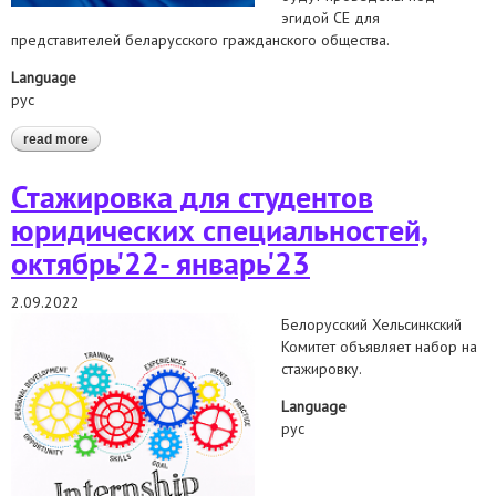
эгидой СЕ для
представителей беларусского гражданского общества.
Language
рус
read more
about план совета европы для беларуси, разработанный в
сотрудничестве с контактной группой
Стажировка для студентов
юридических специальностей,
октябрь'22- январь'23
2.09.2022
Белорусский Хельсинкский
Комитет объявляет набор на
стажировку.
Language
рус