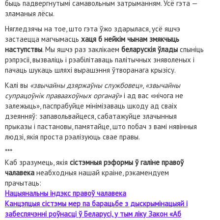
быць падвергнутымі самавольным затрыманням. Усё гэта —
зламаныя лёсы.
Нягледзячы на тое, што гэта ўжо здарылася, усё яшчэ
застаецца магчымасць
хаця б нейкім чынам змякчыць
наступствы
. Мы яшчэ раз заклікаем
беларускія ўлады
спыніць
рэпрэсіі, вызваліць і рэабілітаваць палітычных зняволеных і
пачаць шукаць шляхі вырашэння ўтворанага крызісу.
Калі вы
«звычайны дзяржаўны службовец»
,
«звычайны
супрацоўнік праваахоўных органаў»
і ад вас «нічога не
залежыць», паспрабуйце мінімізаваць шкоду ад сваіх
дзеянняў: запавольвайцеся, сабатажуйце злачынныя
прыказы і пастановы, памятайце, што побач з вамі нявінныя
людзі, якія проста рэалізуюць свае правы.
***
Каб зразумець, якія
сістэмныя рэформы ў галіне правоў
чалавека
неабходныя нашай краіне, рэкамендуем
прачытаць:
Нацыянальны індэкс правоў чалавека
Канцэпцыя сістэмы мер па барацьбе з дыскрымінацыяй і
забеспячэнні роўнасці ў Беларусі, у тым ліку Закон «Аб