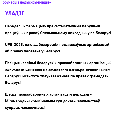
роўнасці і недыскрымінацыі»
.
УЛАДЗЕ
Перадалі інфармацыю пра сістэматычныя парушэнні
працоўных правоў Спецыяльнаму дакладчыку па Беларусі
UPR-2025: даклад беларускіх недзяржаўных арганізацый
аб правах чалавека ў Беларусі
Пазіцыя кааліцыі беларускіх праваабарончых арганізацый
адносна ініцыятывы па заснаванні дэмакратычнымі сіламі
Беларусі інстытута Упаўнаважанага па правах грамадзян
Беларусі
Шэсць праваабарончых арганізацый перадалі ў
Мііжнародны крымінальны суд доказы злачынстваў
супраць чалавечнасці