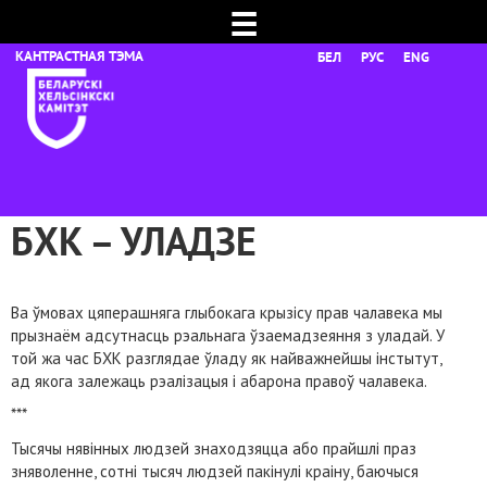
☰
БЕЛ
РУС
ENG
БХК – УЛАДЗЕ
Ва ўмовах цяперашняга глыбокага крызісу прав чалавека мы
прызнаём адсутнасць рэальнага ўзаемадзеяння з уладай. У
той жа час БХК разглядае ўладу як найважнейшы інстытут,
ад якога залежаць рэалізацыя і абарона правоў чалавека.
***
Тысячы нявінных людзей знаходзяцца або прайшлі праз
зняволенне, сотні тысяч людзей пакінулі краіну, баючыся