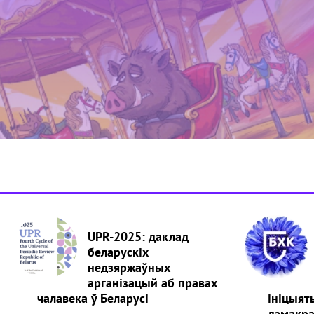
UPR-2025: даклад
беларускіх
недзяржаўных
арганізацый аб правах
чалавека ў Беларусі
ініцыят
дэмакра