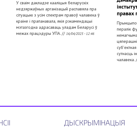
У сваім дакладзе кааліцыя беларускіх
інстыту
і
недзяржаўных арганізацый распавяла пра
правах 
сітуацыю з усім спектрам правоў чалавека ў
краіне і прапанавала, якія рэкамендацыі
Прынцыпов
мэтазгодна адрасаваць уладам Беларусі ў
пералік фу
межах працэдуры УПА. //
16/04/2025 - 12:46
немагчыма
цяперашні
суб'ектна
сутнасць і
чалавека. 
СІІ
ДЫСКРЫМІНАЦЫЯ