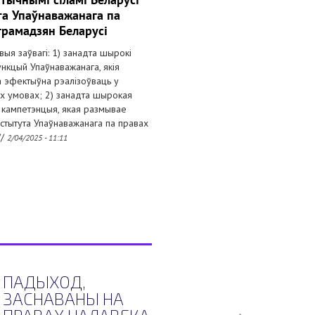
та Упаўнаважанага па
грамадзян Беларусі
ыя заўвагі: 1) занадта шырокі
нкцый Упаўнаважанага, якія
 эфектыўна рэалізоўваць у
х умовах; 2) занадта шырокая
я кампетэнцыя, якая размывае
нстытута Упаўнаважанага па правах
//
2/04/2025 - 11:11
ПАДЫХОД,
ЗАСНАВАНЫ НА