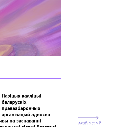
Пазіцыя кааліцыі
беларускіх
праваабарончых
арганізацый адносна
ывы па заснаванні
АРХІЎ НАВІНАЎ
тычнымі сіламі Беларусі