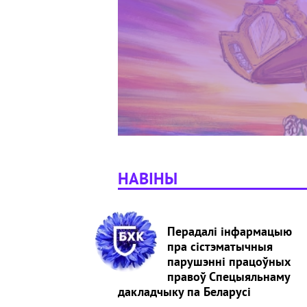
НАВІНЫ
Перадалі інфармацыю
пра сістэматычныя
парушэнні працоўных
правоў Спецыяльнаму
дакладчыку па Беларусі