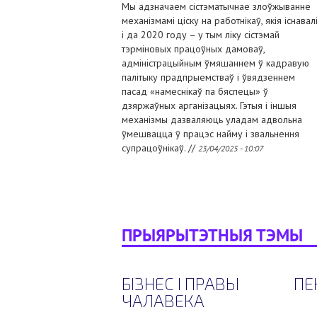
Мы адзначаем сістэматычнае злоўжыванне
механізмамі ціску на работнікаў, якія існавал
і да 2020 году – у тым ліку сістэмай
тэрміновых працоўных дамоваў,
адміністрацыйным ўмяшаннем ў кадравую
палітыку прадпрыемстваў і ўвядзеннем
пасад «намеснікаў па бяспецы» ў
дзяржаўных арганізацыях. Гэтыя і іншыя
механізмы дазваляюць уладам адвольна
ўмешвацца ў працэс найму і звальнення
супрацоўнікаў. //
23/04/2025 - 10:07
ПРЫЯРЫТЭТНЫЯ ТЭМЫ
БІЗНЕС І ПРАВЫ
ПЕН
ЧАЛАВЕКА