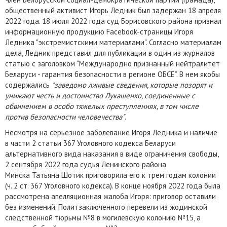
общественный активист Игорь Ледник был задержан 18 апреля
2022 года. 18 июля 2022 года суд Борисовского района признал
информационную продукцию Facebook-страницы Игоря
Ледника "экстремистскими материалами". Согласно материалам
дела, Ледник представил для публикации в один из журналов
статью с заголовком “Международно признанный нейтралитет
Беларуси - гарантия безопасности в регионе ОБСЕ”. В нем якобы
содержались
"заведомо лживые сведения, которые позорят и
унижают честь и достоинство Лукашенко, соединенные с
обвинением в особо тяжелых преступлениях, в том числе
против безопасности человечества"
.
Несмотря на серьезное заболевание Игоря Ледника и наличие
в части 2 статьи 367 Уголовного кодекса Беларуси
альтернативного вида наказания в виде ограничения свободы,
2 сентября 2022 года судья Ленинского района
Минска Татьяна Шотик приговорила его к трем годам колонии
(ч. 2 ст. 367 Уголовного кодекса). В конце ноября 2022 года была
рассмотрена апелляционная жалоба Игоря: приговор оставили
без изменений. Политзаключенного перевели из жодинской
следственной тюрьмы №8 в могилевскую колонию №15, а