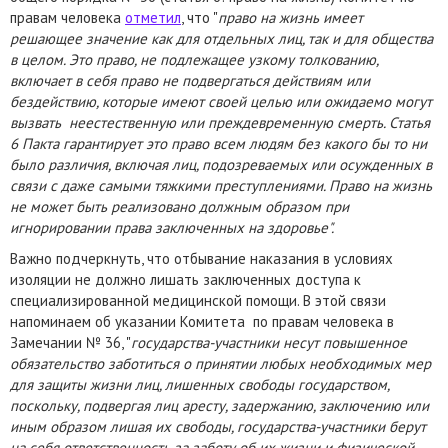
правам человека
отметил
, что "
право на жизнь имеет
решающее значение как для отдельных лиц, так и для общества
в целом. Это право, не подлежащее узкому толкованию,
включает в себя право не подвергаться действиям или
бездействию, которые имеют своей целью или ожидаемо могут
вызвать неестественную или преждевременную смерть. Статья
6 Пакта гарантирует это право всем людям без какого бы то ни
было различия, включая лиц, подозреваемых или осужденных в
связи с даже самыми тяжкими преступлениями. Право на жизнь
не может быть реализовано должным образом при
игнорировании права заключенных на здоровье".
Важно подчеркнуть, что отбывание наказания в условиях
изоляции не должно лишать заключенных доступа к
специализированной медицинской помощи. В этой связи
напоминаем об указании Комитета по правам человека в
Замечании № 36, "
государства-участники несут повышенное
обязательство заботиться о принятии любых необходимых мер
для защиты жизни лиц, лишенных свободы государством,
поскольку, подвергая лиц аресту, задержанию, заключению или
иным образом лишая их свободы, государства-участники берут
на себя ответственность за заботу об их жизни и физической