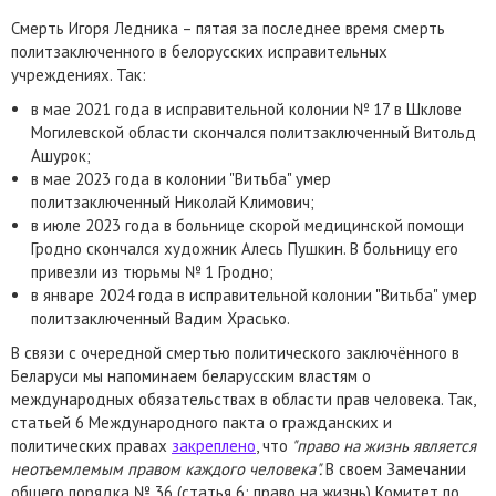
Смерть Игоря Ледника – пятая за последнее время смерть
политзаключенного в белорусских исправительных
учреждениях. Так:
в мае 2021 года в исправительной колонии № 17 в Шклове
Могилевской области скончался политзаключенный Витольд
Ашурок;
в мае 2023 года в колонии "Витьба" умер
политзаключенный Николай Климович;
в июле 2023 года в больнице скорой медицинской помощи
Гродно скончался художник Алесь Пушкин. В больницу его
привезли из тюрьмы № 1 Гродно;
в январе 2024 года в исправительной колонии "Витьба" умер
политзаключенный Вадим Храсько.
В связи с очередной смертью политического заключённого в
Беларуси мы напоминаем беларусским властям о
международных обязательствах в области прав человека. Так,
статьей 6 Международного пакта о гражданских и
политических правах
закреплено
, что
"право на жизнь является
неотъемлемым правом каждого человека".
В своем Замечании
общего порядка № 36 (статья 6: право на жизнь) Комитет по