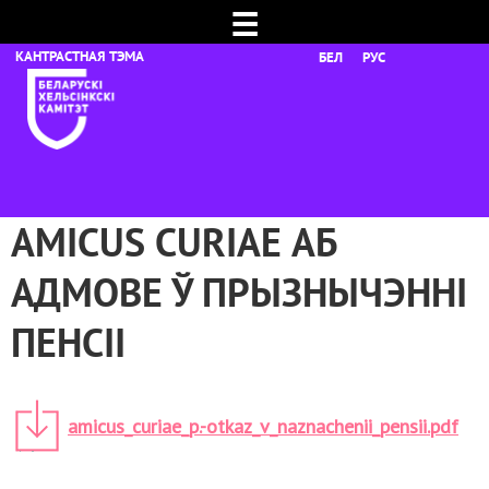
☰
БЕЛ
РУС
AMICUS CURIAE АБ
АДМОВЕ Ў ПРЫЗНЫЧЭННІ
ПЕНСІІ
amicus_curiae_p.-otkaz_v_naznachenii_pensii.pdf