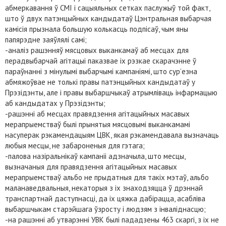
абмеркавання ў СМІ і сацыяльных сетках паслужыў той факт,
што ў двух патэнцыйных кандыдатаў Цэнтральная выбарчая
камісія прызнала большую колькасць подпісаў, чым яны
папярэдне заяўлялі самі;
-аналіз рашэнняў мясцовых выканкамаў аб месцах для
перадвыбарчай агітацыі паказвае іх рэзкае скарачэнне ў
параўнанні з мінулымі выбарчымі кампаніямі, што сур’езна
абмяжоўвае не толькі правы патэнцыйных кандыдатаў у
Прэзідэнты, але і правы выбаршчыкаў атрымліваць інфармацыю
аб кандыдатах у Прэзідэнты;
-рашэнні аб месцах правядзення агітацыйных масавых
мерапрыемстваў былі прынятыя мясцовымі выканкамамі
насуперак рэкамендацыям ЦВК, якая рэкамендавала вызначаць
любыя месцы, не забароненыя для гэтага;
-палова назіральнікаў кампаніі адзначыла, што месцы,
вызначаныя для правядзення агітацыйных масавых
мерапрыемстваў альбо не прыдатныя для такіх мэтаў, альбо
маланаведвальныя, некаторыя з іх знаходзяцца ў дрэннай
транспартнай даступнасці, да іх цяжка дабірацца, асабліва
выбаршчыкам старэйшага ўзросту і людзям з інваліднасцю;
-на рашэнні аб утварэнні УВК былі пададзены 463 скаргі, з іх не