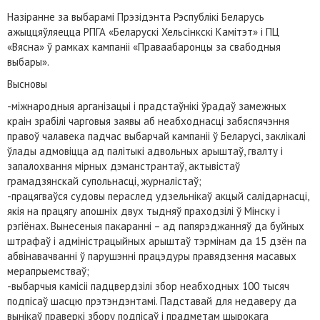
Назіранне за выбарамі Прэзідэнта Рэспублікі Беларусь
ажыццяўляецца РПГА «Беларускі Хельсінкскі Камітэт» і ПЦ
«Вясна» ў рамках кампаніі «Праваабаронцы за свабодныя
выбары».
Высновы
-міжнародныя арганізацыі і прадстаўнікі ўрадаў замежных
краін зрабілі чарговыя заявы аб неабходнасці забяспячэння
правоў чалавека падчас выбарчай кампаніі ў Беларусі, заклікалі
ўлады адмовіцца ад палітыкі адвольных арыштаў, гвалту і
запалохвання мірных дэманстрантаў, актывістаў
грамадзянскай супольнасці, журналістаў;
-працягваўся судовы пераслед удзельнікаў акцый салідарнасці,
якія на працягу апошніх двух тыдняў праходзілі ў Мінску і
рэгіёнах. Вынесеныя пакаранні – ад папярэджанняў да буйных
штрафаў і адміністрацыйных арыштаў тэрмінам да 15 дзён па
абвінавачванні ў парушэнні працэдуры правядзення масавых
мерапрыемстваў;
-выбарчыя камісіі падцвердзілі збор неабходных 100 тысяч
подпісаў шасцю прэтэндэнтамі. Падставай для недаверу да
вынікаў праверкі збору подпісаў і прадметам шырокага