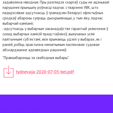
задаволена ніводная. Пры разглядзе скаргаў суды не ацэньвалі
парушэнні прынцыпу роўнасці падчас стварэння УВК, што
падкрэслівае адсутнасць ў грамадзян Беларусі эфектыўных
сродкаў абароны супраць дыскрымінацыі, у тым ліку, падчас
выбарчай кампаніі;
-адсутнасць у выбарчым заканадаўстве гарантый уключэння ў
склад выбарчых камісій прадстаўнікоў, вылучаных усімі
палітычнымі суб’ектамі, якія прымаюць удзел у выбарах, як і
раней, робіць практычна немагчымым паспяховае судовае
абскарджанне адпаведных рашэнняў.
"Праваабаронцы за свабодныя выбары".
tydnevaja-2020-07-05-bel.pdf
Facebook
Twitter
VK
RSS