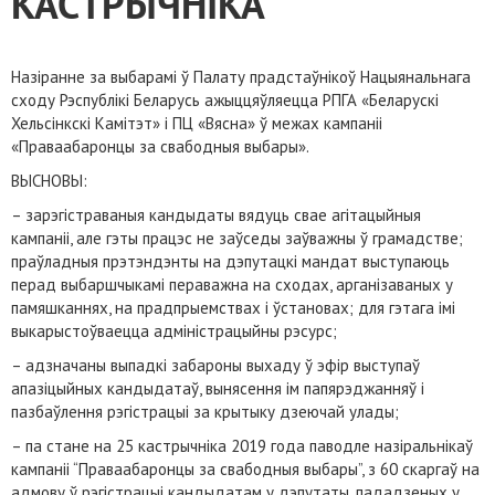
КАСТРЫЧНІКА
Назіранне за выбарамі ў Палату прадстаўнікоў Нацыянальнага
сходу Рэспублікі Беларусь ажыццяўляецца РПГА «Беларускі
Хельсінкскі Камітэт» і ПЦ «Вясна» ў межах кампаніі
«Праваабаронцы за свабодныя выбары».
ВЫСНОВЫ:
– зарэгістраваныя кандыдаты вядуць свае агітацыйныя
кампаніі, але гэты працэс не заўседы заўважны ў грамадстве;
праўладныя прэтэндэнты на дэпутацкі мандат выступаюць
перад выбаршчыкамі пераважна на сходах, арганізаваных у
памяшканнях, на прадпрыемствах і ўстановах; для гэтага імі
выкарыстоўваецца адміністрацыйны рэсурс;
– адзначаны выпадкі забароны выхаду ў эфір выступаў
апазіцыйных кандыдатаў, вынясення ім папярэджанняў і
пазбаўлення рэгістрацыі за крытыку дзеючай улады;
– па стане на 25 кастрычніка 2019 года паводле назіральнікаў
кампаніі “Праваабаронцы за свабодныя выбары”, з 60 скаргаў на
адмову ў рэгістрацыі кандыдатам у дэпутаты, пададзеных у