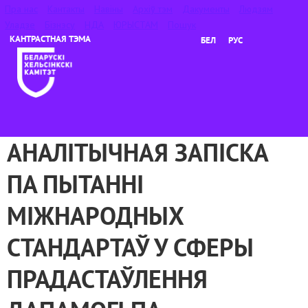
Пра нас
Кантакты
Навіны
Архіў тэм
Дакументы
Людзям
Уладзе
Бізнэсу
НДА
ЮРЫСТАМ
Пошук
БЕЛ
РУС
АНАЛІТЫЧНАЯ ЗАПІСКА
ПА ПЫТАННІ
МІЖНАРОДНЫХ
СТАНДАРТАЎ У СФЕРЫ
ПРАДАСТАЎЛЕННЯ