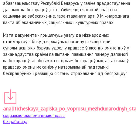
абавязацельстваў Рэспублікі Беларусь у галіне прадастаўлення
дапамог па беспрацоўі, што з'яўляецца часткай права на
сацыяльнае забеспячэнне, гарантаванага арт. 9 Міжнароднага
пакта аб эканамічных, сацыяльных і культурных правах.
Мэта дакумента - прыцягнуць увагу да міжнародных
стандартаў з боку дзяржаўных органаў і экспертнай
супольнасці, якія бяруць удзел у працэсе ўнясення змяненняў у
заканадаўства краіны па пытанні павышэння памеру дапамогі
па беспрацоўі асобным катэгорыям беспрацоўных, а таксама ў
працэсах змены механізму матэрыяльнай падтрымкі
беспрацоўных і развіццю сістэмы страхавання ад беспрацоўя.
analiticheskaya_zapiska_po_voprosu_mezhdunarodnyh_sta
социально-экономические права
безработица