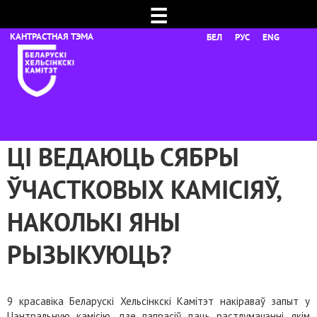
☰
БЕЛ
РУС
ENG
ЦІ ВЕДАЮЦЬ СЯБРЫ
ЎЧАСТКОВЫХ КАМІСІЯЎ,
НАКОЛЬКІ ЯНЫ
РЫЗЫКУЮЦЬ?
9 красавіка Беларускі Хельсінкскі Камітэт накіраваў запыт у
Цэнтральную камісію, дзе папрасіў даць растлумачэнні, якім