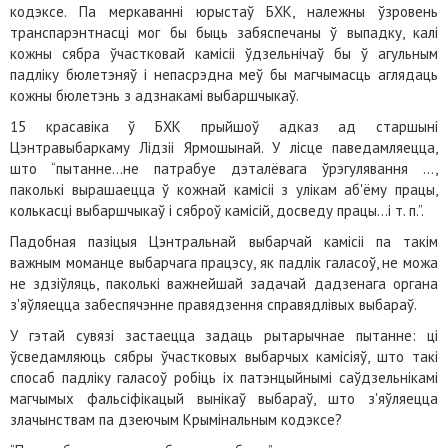
кодэксе. Па меркаванні юрыстаў БХК, належны ўзровень
транспарэнтнасці мог бы быць забяспечаны ў выпадку, калі
кожны сябра ўчастковай камісіі ўдзельнічаў бы ў агульным
падліку бюлетэняў і непасрэдна меў бы магчымасць аглядаць
кожны бюлетэнь з адзнакамі выбаршчыкаў.
15 красавіка ў БХК прыйшоў адказ ад старшыні
Цэнтравыбаркаму Лідзіі Ярмошынай. У лісце паведамляецца,
што “пытанне…не патрабуе дэталёвага ўрэгулявання …,
паколькі вырашаецца ў кожнай камісіі з улікам аб'ёму працы,
колькасці выбаршчыкаў і сяброў камісій, досведу працы…і т. п.”.
Падобная пазіцыя Цэнтральнай выбарчай камісіі па такім
важным моманце выбарчага працэсу, як падлік галасоў, не можа
не здзіўляць, паколькі важнейшай задачай дадзенага органа
з'яўляецца забеспячэнне правядзення справядлівых выбараў.
У гэтай сувязі застаецца задаць рытарычнае пытанне: ці
ўсведамляюць сябры ўчастковых выбарчых камісіяў, што такі
спосаб падліку галасоў робіць іх патэнцыйнымі саўдзельнікамі
магчымых фальсіфікацый вынікаў выбараў, што з'яўляецца
злачынствам па дзеючым Крымінальным кодэксе?