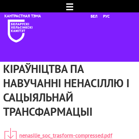
☰
БЕЛ
РУС
КІРАЎНІЦТВА ПА
НАВУЧАННІ НЕНАСІЛЛЮ І
САЦЫЯЛЬНАЙ
ТРАНСФАРМАЦЫІ
nenasilie_soc_trasform-compressed.pdf