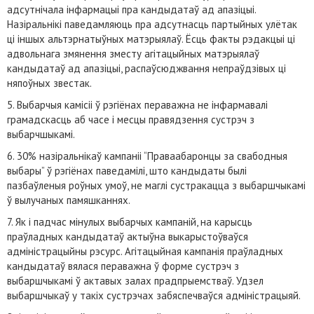
адсутнічала інфармацыі пра кандыдатаў ад апазіцыі.
Назіральнікі паведамляюць пра адсутнасць партыйных улётак
ці іншых альтэрнатыўных матэрыялаў. Ёсць факты рэдакцыі ці
адвольнага змянення зместу агітацыйных матэрыялаў
кандыдатаў ад апазіцыі, распаўсюджвання непраўдзівых ці
няпоўных звестак.
5. Выбарчыя камісіі ў рэгіёнах пераважна не інфармавалі
грамадскасць аб часе і месцы правядзення сустрэч з
выбарчшыкамі.
6. 30% назіральнікаў кампаніі “Праваабаронцы за свабодныя
выбары” ў рэгіёнах паведамілі, што кандыдаты былі
пазбаўленыя роўных умоў, не маглі сустракацца з выбаршчыкамі
ў вылучаных памяшканнях.
7. Як і падчас мінулых выбарчых кампаній, на карысць
праўладных кандыдатаў актыўна выкарыстоўваўся
адміністрацыйны рэсурс. Агітацыйная кампанія праўладных
кандыдатаў вялася пераважна ў форме сустрэч з
выбаршчыкамі ў актавых залах прадпрыемстваў. Удзел
выбаршчыкаў у такіх сустрэчах забяспечваўся адміністрацыяй.