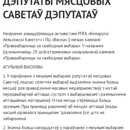
ДЭПУТАТЫ МЯСЦОВЫХ
САВЕТАЎ ДЭПУТАТАЎ
Назіранне ажыццяўляецца актывістамі РПГА «Беларускі
Хельсінкскі Камітэт» і ПЦ «Вясна» ў межах кампаніі
«Праваабаронцы за свабодныя выбары». У назіранні
ўдзельнічаюць 29 доўгатэрміновых назіральнікаў кампаніі
«Праваабаронцы за свабодныя выбары».
АГУЛЬНЫЯ ВЫСНОВЫ
1. У параўнанні з мінулымі выбарамі дэпутатаў мясцовых
Саветаў, падчас сёлетніх выбараў выдзелена значна больш
месцаў для правядзення масавых мерапрыемстваў з мэтай
перадвыбарчай агітацыі, сустрэч з выбаршчыкамі і размяшчэння
агітацыйных матэрыялаў. Гэтыя месцы з’яўляюцца больш
зручнымі. Пры прыняцці рашэнняў аб месцах агітацыі ўлады
часцей кіраваліся прынцыпам “дазволена ўсё, што не
забаронена”.
2. Значна больш кандыдатаў у параўнанні з мінулымі выбарамі