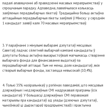
падалі апавяшчэнні аб правядзенні масавых мерапрыемстваў у
спрошчаным парадку. Адпаведна, павялічылася колькасць
заяўленых перадвыбарчых пікетаў. Традыцыйна больш актыўна
агітацыйныя перадвыбарчыя пікеты заяўлялі ў Мінску: у сярэднім
1 кандыдат заявіў каля 70 масавых мерапрыемстваў.
3. У параўнанні з мінулымі выбарамі дэпутатаў мясцовых
Саветаў, падчас сёлетняй выбарчай кампаніі кандыдаты ў
дэпутаты больш актыўна выкарыстоўвалі магчымасць стварэння
выбарчага фонда для фінансавання выдаткаў па
перадвыбарчай агітацыі. Тым не менш, доля кандыдатаў, якія
стварылі выбарчыя фонды, застаецца невысокай (10,4%).
4. Толькі 35% назіральнікаў у рэгіёнах паведамілі, што мясцовыя
дзяржаўныя і недзяржаўныя СМІ надрукавалі праграмы ўсіх
кандыдатаў. У большасці дзяржаўных СМІ пераважалі
матэрыялы пра кандыдатаў ад улады (дзеючых дэпутатаў,
чыноўнікаў ці дырэктараў прадпрыемстваў) і практычна