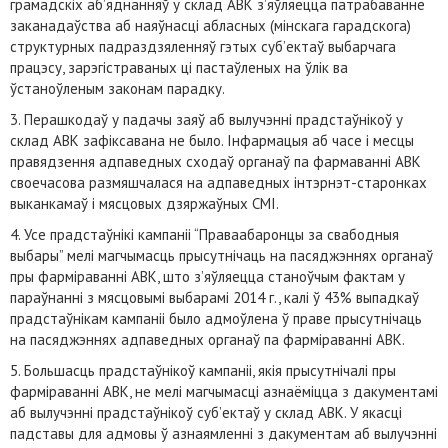
грамадскіх аб’яднанняў у склад АВК з’яўляецца патрабаванне
заканадаўства аб наяўнасці абласных (мінскага гарадскога)
структурных падраздзяленняў гэтых суб’ектаў выбарчага
працэсу, зарэгістраваных ці пастаўленых на ўлік ва
ўстаноўленым законам парадку.
3. Перашкодаў у падачы заяў аб вылучэнні прадстаўнікоў у
склад АВК зафіксавана не было. Інфармацыя аб часе і месцы
правядзення адпаведных сходаў органаў па фармаванні АВК
своечасова размяшчалася на адпаведных інтэрнэт-старонках
выканкамаў і мясцовых дзяржаўных СМІ.
4. Усе прадстаўнікі кампаніі “Праваабаронцы за свабодныя
выбары” мелі магчымасць прысутнічаць на пасяджэннях органаў
пры фарміраванні АВК, што з’яўляецца станоўчым фактам у
параўнанні з мясцовымі выбарамі 2014 г., калі ў 43% выпадкаў
прадстаўнікам кампаніі было адмоўлена ў праве прысутнічаць
на пасяджэннях адпаведных органаў па фарміраванні АВК.
5. Большасць прадстаўнікоў кампаніі, якія прысутнічалі пры
фарміраванні АВК, не мелі магчымасці азнаёміцца з дакументамі
аб вылучэнні прадстаўнікоў суб’ектаў у склад АВК. У якасці
падставы для адмовы ў азнаямленні з дакументам аб вылучэнні