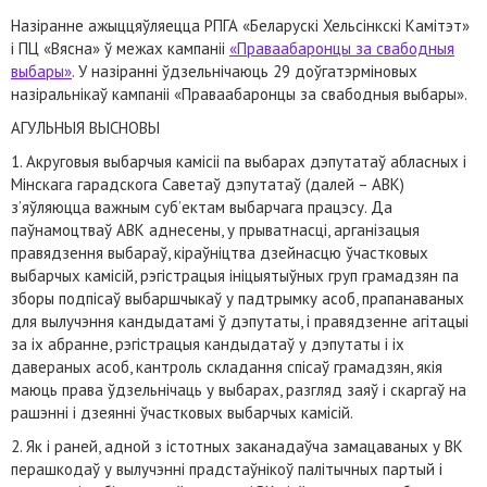
Назіранне ажыццяўляецца РПГА «Беларускі Хельсінкскі Камітэт»
і ПЦ «Вясна» ў межах кампаніі
«Праваабаронцы за свабодныя
выбары»
. У назіранні ўдзельнічаюць 29 доўгатэрміновых
назіральнікаў кампаніі «Праваабаронцы за свабодныя выбары».
АГУЛЬНЫЯ ВЫСНОВЫ
1. Акруговыя выбарчыя камісіі па выбарах дэпутатаў абласных і
Мінскага гарадскога Саветаў дэпутатаў (далей – АВК)
з’яўляюцца важным суб’ектам выбарчага працэсу. Да
паўнамоцтваў АВК аднесены, у прыватнасці, арганізацыя
правядзення выбараў, кіраўніцтва дзейнасцю ўчастковых
выбарчых камісій, рэгістрацыя ініцыятыўных груп грамадзян па
зборы подпісаў выбаршчыкаў у падтрымку асоб, прапанаваных
для вылучэння кандыдатамі ў дэпутаты, і правядзенне агітацыі
за іх абранне, рэгістрацыя кандыдатаў у дэпутаты і іх
давераных асоб, кантроль складання спісаў грамадзян, якія
маюць права ўдзельнічаць у выбарах, разгляд заяў і скаргаў на
рашэнні і дзеянні ўчастковых выбарчых камісій.
2. Як і раней, адной з істотных заканадаўча замацаваных у ВК
перашкодаў у вылучэнні прадстаўнікоў палітычных партый і