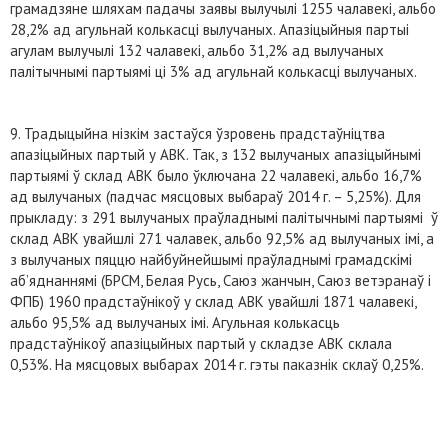
грамадзяне шляхам падачы заявы вылучылі 1255 чалавекі, альбо
28,2% ад агульнай колькасці вылучаных. Апазіцыйныя партыі
агулам вылучылі 132 чалавекі, альбо 31,2% ад вылучаных
палітычнымі партыямі ці 3% ад агульнай колькасці вылучаных.
9. Традыцыйна нізкім застаўся ўзровень прадстаўніцтва
апазіцыйных партый у АВК. Так, з 132 вылучаных апазіцыйнымі
партыямі ў склад АВК было ўключана 22 чалавекі, альбо 16,7%
ад вылучаных (падчас мясцовых выбараў 2014 г. – 5,25%). Для
прыкладу: з 291 вылучаных праўладнымі палітычнымі партыямі ў
склад АВК увайшлі 271 чалавек, альбо 92,5% ад вылучаных імі, а
з вылучаных пяццю найбуйнейшымі праўладнымі грамадскімі
аб’яднаннямі (БРСМ, Белая Русь, Саюз жанчын, Саюз ветэранаў і
ФПБ) 1960 прадстаўнікоў у склад АВК увайшлі 1871 чалавекі,
альбо 95,5% ад вылучаных імі. Агульная колькасць
прадстаўнікоў апазіцыйных партый у складзе АВК склала
0,53%. На мясцовых выбарах 2014 г. гэты паказнік склаў 0,25%.