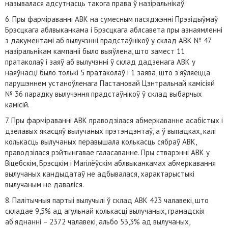
называлася адсутнасць такога права ў назіральнікаў.
6. Пры фарміраванні АВК на сумесным пасяджэнні Прэзідыўмаў
Брэсцкага аблвыканкама і Брэсцкага аблсавета пры азнаямленні
з дакументамі аб вылучэнні прадстаўнікоў у склад АВК № 47
назіральнікам кампаніі было выяўлена, што замест 11
пратаколаў і заяў аб вылучэнні ў склад дадзенага АВК у
наяўнасці было толькі 5 пратаколаў і 1 заява, што з’яўляецца
парушэннем устаноўленага Пастановай Цэнтральнай камісіяй
№ 36 парадку вылучэння прадстаўнікоў ў склад выбарчых
камісій.
7. Пры фарміраванні АВК праводзілася абмеркаванне асабістых і
дзелавых якасцяў вылучаных прэтэндэнтаў, а ў выпадках, калі
колькасць вылучаных перавышала колькасць сябраў АВК,
праводзілася рэйтынгавае галасаванне. Пры стварэнні АВК у
Віцебскім, Брэсцкім і Магілёўскім аблвыканкамах абмеркавання
вылучаных кандыдатаў не адбывалася, характарыстыкі
вылучаным не даваліся.
8. Палітычныя партыі вылучылі ў склад АВК 423 чалавекі, што
складае 9,5% ад агульнай колькасці вылучаных, грамадскія
аб’яднанні – 2372 чалавекі, альбо 53,3% ад вылучаных,