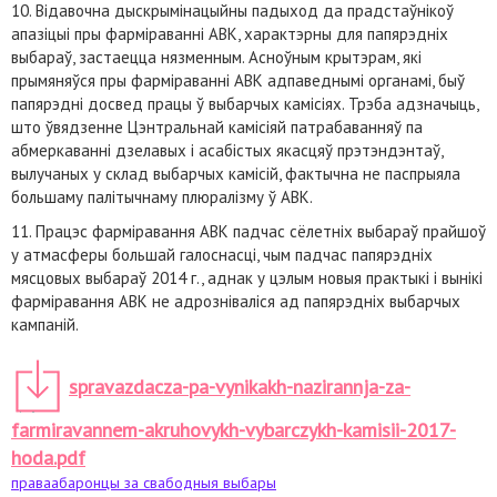
10. Відавочна дыскрымінацыйны падыход да прадстаўнікоў
апазіцыі пры фарміраванні АВК, характэрны для папярэдніх
выбараў, застаецца нязменным. Асноўным крытэрам, які
прымяняўся пры фарміраванні АВК адпаведнымі органамі, быў
папярэдні досвед працы ў выбарчых камісіях. Трэба адзначыць,
што ўвядзенне Цэнтральнай камісіяй патрабаванняў па
абмеркаванні дзелавых і асабістых якасцяў прэтэндэнтаў,
вылучаных у склад выбарчых камісій, фактычна не паспрыяла
большаму палітычнаму плюралізму ў АВК.
11. Працэс фарміравання АВК падчас сёлетніх выбараў прайшоў
у атмасферы большай галоснасці, чым падчас папярэдніх
мясцовых выбараў 2014 г., аднак у цэлым новыя практыкі і вынікі
фарміравання АВК не адрозніваліся ад папярэдніх выбарчых
кампаній.
spravazdacza-pa-vynikakh-nazirannja-za-
farmiravannem-akruhovykh-vybarczykh-kamisii-2017-
hoda.pdf
праваабаронцы за свабодныя выбары