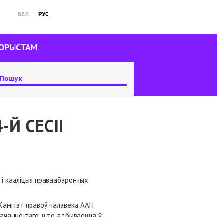
БЕЛ
РУС
ЮРЫСТАМ
Й СЕСІІ
 і кааліцыя праваабарончых
 Камітэт правоў чалавека ААН.
ачанне таго, што адбываецца ў