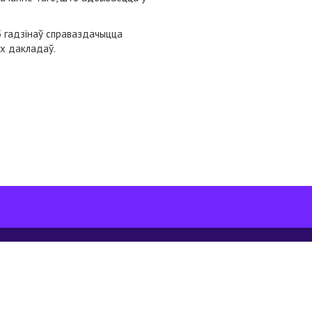
5 гадзінаў справаздачыцца
ых дакладаў.