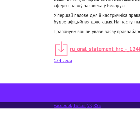
сферы правоў чалавека ў Беларусі.
У першай палове дня 8 кастрычніка прав
будзе афіцыйная дэлегацыя. На наступн
Прапануем вашай увазе заяву праваабаро
ru_oral_statement_hrc_-_124t
124 сесія
Facebook
Twitter
VK
RSS