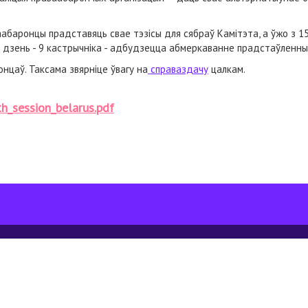
аабаронцы прадставяць свае тэзісы для сябраў Камітэта, а ўжо з 1
ы дзень - 9 кастрычніка - адбудзецца абмеркаванне прадстаўленн
нцаў. Таксама звярніце ўвагу на
справаздачу
цалкам.
h_session_belarus.pdf