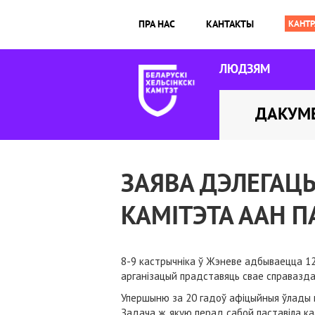
ПРА НАС
КАНТАКТЫ
ЛЮДЗЯМ
ДАКУМ
ЗАЯВА ДЭЛЕГАЦЫ
КАМІТЭТА ААН П
8-9 кастрычніка ў Жэневе адбываецца 12
арганізацый прадставяць свае справазд
Упершыню за 20 гадоў афіцыйныя ўлады на
Задача ж, якую перад сабой паставіла к