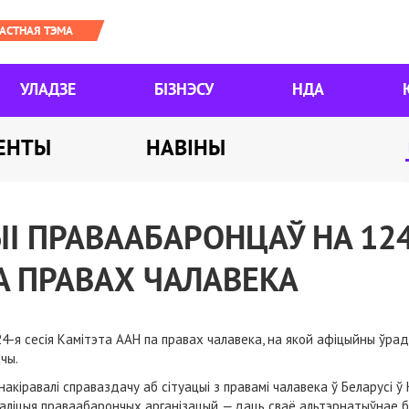
УЛАДЗЕ
БІЗНЭСУ
НДА
ЕНТЫ
НАВІНЫ
І ПРАВААБАРОНЦАЎ НА 124-
А ПРАВАХ ЧАЛАВЕКА
4-я сесія Камітэта ААН па правах чалавека, на якой афіцыйны ўрад
ачы.
кіравалі справаздачу аб сітуацыі з правамі чалавека ў Беларусі ў
ааліцыя праваабарончых арганізацый
—
даць сваё альтэрнатыўнае б