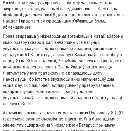
Рэспублікай Беларусь правоў і свабодаў чалавека можна
звяртацца з індывідуальнымі паведамленнямі, — Камітэт па
ліквідацыі дыскрымінацыі ў дачыненні да жанчын, аднак ягоны
мандат і прадметная юрысдыкцыя з'яўляюцца больш
абмежаванымі.
Права звяртацца ў міжнародныя арганізацыі з мэтай абароны
сваіх правоў і свабод, калі вычарпаны ўсе наяўныя
ўнутрыдзяржаўныя сродкі прававой абароны, замацавана
артыкулам 61 Канстытуцыі Беларусі. Замацаваўшы падобную
норму ў сваёй Канстытуцыі, Рэспубліка Беларусь пацвердзіла
важнасць дадзенага права. Планы ўладаў па дэнансацыі
Факультатыўнага пратаколу не адпавядаюць духу
Канстытуцыі, бо істотна звужаюць акно магчымасцяў для
індывідаў, якія пацярпелі ад парушэнняў правоў чалавека,
выкарыстоўваць міжнародныя працэдуры, калі
ўнутрыдзяржаўныя сродкі прававой абароны недаступныя ці
неэфектыўныя.
Акрамя юрыдычнага значэння, ратыфікацыя Пратаколу ў 1992
годзе мела важнае сімвалічнае значэнне. Яна была адным з
элементаў сцвярджэння ў незалежнай Беларусі прынцыпу