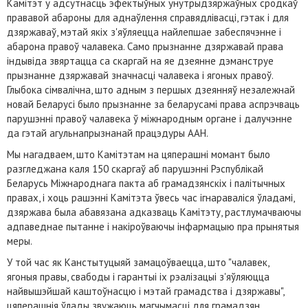
Камітэт у адсутнасць эфектыўных унутрыдзяржаўных сродкаў
прававой абароны для аднаўлення справядлівасці, гэтак і для
дзяржаваў, мэтай якіх з'яўляецца найлепшае забеспячэнне і
абарона правоў чалавека. Само прызнанне дзяржавай права
індывіда звяртацца са скаргай на яе дзеянне дэманструе
прызнанне дзяржавай значнасці чалавека і ягоных правоў.
Глыбока сімвалічна, што адным з першых дзеянняў незалежнай
новай Беларусі было прызнанне за беларусамі права аспрэчваць
парушэнні правоў чалавека ў міжнародным органе і далучэнне
да гэтай агульнапрызнанай працэдуры ААН.
Мы нагадваем, што Камітэтам на цяперашні момант было
разгледжана каля 150 скаргаў аб парушэнні Рэспублікай
Беларусь Міжнароднага пакта аб грамадзянскіх і палітычных
правах, і хоць рашэнні Камітэта ўвесь час ігнараваліся ўладамі,
дзяржава была абавязана адказваць Камітэту, растлумачваючы
адпаведнае пытанне і накіроўваючы інфармацыю пра прынятыя
меры.
У той час як Канстытуцыяй замацоўваецца, што "чалавек,
ягоныя правы, свабоды і гарантыі іх рэалізацыі з'яўляюцца
найвышэйшай каштоўнасцю і мэтай грамадства і дзяржавы",
цяперашнія ўлады звужаюць магчымасці для грамадзян