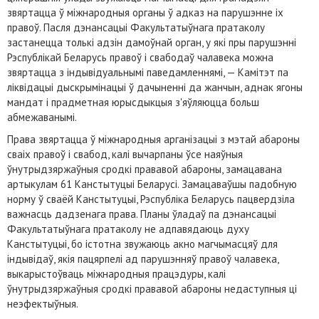
звяртацца ў міжнародныя органы ў адказ на парушэнне іх
правоў. Пасля дэнансацыі Факультатыўнага пратаколу
застанецца толькі адзін дамоўнай орган, у які пры парушэнні
Рэспублікай Беларусь правоў і свабодаў чалавека можна
звяртацца з індывідуальнымі паведамленнямі, — Камітэт па
ліквідацыі дыскрымінацыі ў дачыненні да жанчын, аднак ягоны
мандат і прадметная юрысдыкцыя з'яўляюцца больш
абмежаванымі.
Права звяртацца ў міжнародныя арганізацыі з мэтай абароны
сваіх правоў і свабод, калі вычарпаны ўсе наяўныя
ўнутрыдзяржаўныя сродкі прававой абароны, замацавана
артыкулам 61 Канстытуцыі Беларусі. Замацаваўшы падобную
норму ў сваёй Канстытуцыі, Рэспубліка Беларусь пацвердзіла
важнасць дадзенага права. Планы ўладаў па дэнансацыі
Факультатыўнага пратаколу не адпавядаюць духу
Канстытуцыі, бо істотна звужаюць акно магчымасцяў для
індывідаў, якія пацярпелі ад парушэнняў правоў чалавека,
выкарыстоўваць міжнародныя працэдуры, калі
ўнутрыдзяржаўныя сродкі прававой абароны недаступныя ці
неэфектыўныя.