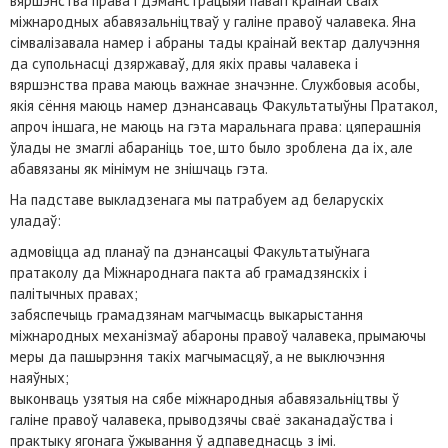
вяршэнства права і дэманстрацыяй павагі краінай сваіх
міжнародных абавязальніцтваў у галіне правоў чалавека. Яна
сімвалізавала намер і абраны тады краінай вектар далучэння
да супольнасці дзяржаваў, для якіх правы чалавека і
вяршэнства права маюць важнае значэнне. Службовыя асобы,
якія сёння маюць намер дэнансаваць Факультатыўны Пратакол,
апроч іншага, не маюць на гэта маральнага права: цяперашнія
ўлады не змаглі абараніць тое, што было зроблена да іх, але
абавязаны як мінімум не знішчаць гэта.
На падставе выкладзенага мы патрабуем ад беларускіх
уладаў:
адмовіцца ад планаў па дэнансацыі Факультатыўнага
пратаколу да Міжнароднага пакта аб грамадзянскіх і
палітычных правах;
забяспечыць грамадзянам магчымасць выкарыстання
міжнародных механізмаў абароны правоў чалавека, прымаючы
меры да пашырэння такіх магчымасцяў, а не выключэння
наяўных;
выконваць узятыя на сябе міжнародныя абавязальніцтвы ў
галіне правоў чалавека, прыводзячы сваё заканадаўства і
практыку ягонага ўжывання ў адпаведнасць з імі.