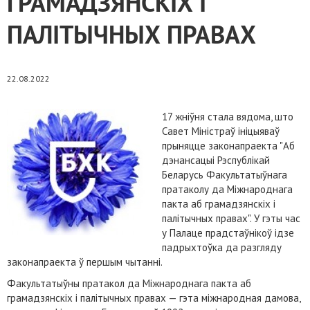
ГРАМАДЗЯНСКІХ І
ПАЛІТЫЧНЫХ ПРАВАХ
22.08.2022
17 жніўня стала вядома, што
Савет Міністраў ініцыяваў
прыняцце законапраекта "Аб
дэнансацыі Рэспублікай
Беларусь Факультатыўнага
пратаколу да Міжнароднага
пакта аб грамадзянскіх і
палітычных правах". У гэты час
у Палаце прадстаўнікоў ідзе
падрыхтоўка да разгляду
законапраекта ў першым чытанні.
Факультатыўны пратакол да Міжнароднага пакта аб
грамадзянскіх і палітычных правах — гэта міжнародная дамова,