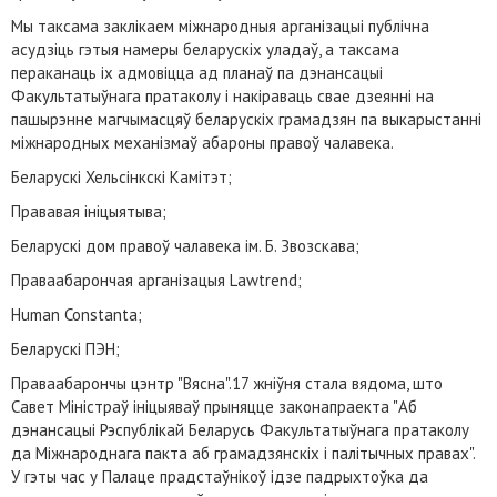
Мы таксама заклікаем міжнародныя арганізацыі публічна
асудзіць гэтыя намеры беларускіх уладаў, а таксама
пераканаць іх адмовіцца ад планаў па дэнансацыі
Факультатыўнага пратаколу і накіраваць свае дзеянні на
пашырэнне магчымасцяў беларускіх грамадзян па выкарыстанні
міжнародных механізмаў абароны правоў чалавека.
Беларускі Хельсінкскі Камітэт;
Прававая ініцыятыва;
Беларускі дом правоў чалавека ім. Б. Звозскава;
Праваабарончая арганізацыя Lawtrend;
Human Constanta;
Беларускі ПЭН;
Праваабарончы цэнтр "Вясна".17 жніўня стала вядома, што
Савет Міністраў ініцыяваў прыняцце законапраекта "Аб
дэнансацыі Рэспублікай Беларусь Факультатыўнага пратаколу
да Міжнароднага пакта аб грамадзянскіх і палітычных правах".
У гэты час у Палаце прадстаўнікоў ідзе падрыхтоўка да