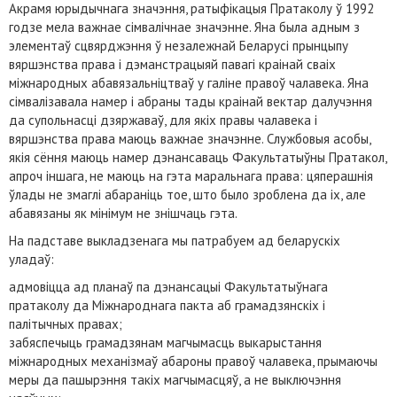
Акрамя юрыдычнага значэння, ратыфікацыя Пратаколу ў 1992
годзе мела важнае сімвалічнае значэнне. Яна была адным з
элементаў сцвярджэння ў незалежнай Беларусі прынцыпу
вяршэнства права і дэманстрацыяй павагі краінай сваіх
міжнародных абавязальніцтваў у галіне правоў чалавека. Яна
сімвалізавала намер і абраны тады краінай вектар далучэння
да супольнасці дзяржаваў, для якіх правы чалавека і
вяршэнства права маюць важнае значэнне. Службовыя асобы,
якія сёння маюць намер дэнансаваць Факультатыўны Пратакол,
апроч іншага, не маюць на гэта маральнага права: цяперашнія
ўлады не змаглі абараніць тое, што было зроблена да іх, але
абавязаны як мінімум не знішчаць гэта.
На падставе выкладзенага мы патрабуем ад беларускіх
уладаў:
адмовіцца ад планаў па дэнансацыі Факультатыўнага
пратаколу да Міжнароднага пакта аб грамадзянскіх і
палітычных правах;
забяспечыць грамадзянам магчымасць выкарыстання
міжнародных механізмаў абароны правоў чалавека, прымаючы
меры да пашырэння такіх магчымасцяў, а не выключэння