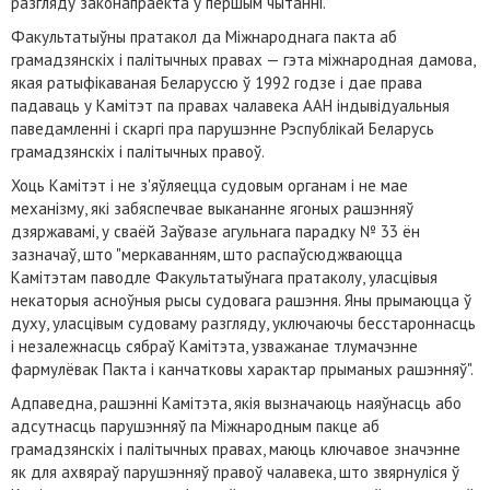
разгляду законапраекта ў першым чытанні.
Факультатыўны пратакол да Міжнароднага пакта аб
грамадзянскіх і палітычных правах — гэта міжнародная дамова,
якая ратыфікаваная Беларуссю ў 1992 годзе і дае права
падаваць у Камітэт па правах чалавека ААН індывідуальныя
паведамленні і скаргі пра парушэнне Рэспублікай Беларусь
грамадзянскіх і палітычных правоў.
Хоць Камітэт і не з'яўляецца судовым органам і не мае
механізму, які забяспечвае выкананне ягоных рашэнняў
дзяржавамі, у сваёй Заўвазе агульнага парадку № 33 ён
зазначаў, што "меркаванням, што распаўсюджваюцца
Камітэтам паводле Факультатыўнага пратаколу, уласцівыя
некаторыя асноўныя рысы судовага рашэння. Яны прымаюцца ў
духу, уласцівым судоваму разгляду, уключаючы бесстароннасць
і незалежнасць сябраў Камітэта, узважанае тлумачэнне
фармулёвак Пакта і канчатковы характар прыманых рашэнняў".
Адпаведна, рашэнні Камітэта, якія вызначаюць наяўнасць або
адсутнасць парушэнняў па Міжнародным пакце аб
грамадзянскіх і палітычных правах, маюць ключавое значэнне
як для ахвяраў парушэнняў правоў чалавека, што звярнуліся ў