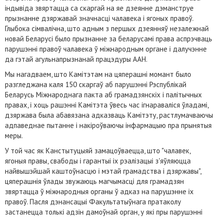
індывіда звяртацца са скаргай на яе дзеянне дэманструе
прызнанне дзяржавай значнасці чалавека і ягоных правоў.
Глыбока сімвалічна, што адным з першых дзеянняў незалежнай
новай Беларусі было прызнанне за беларусамі права аспрэчваць
парушэнні правоў чалавека ў міжнародным органе і далучэнне
да гэтай агульнапрызнанай працэдуры ААН.
Мы нагадваем, што Камітэтам на цяперашні момант было
разгледжана каля 150 скаргаў аб парушэнні Рэспублікай
Беларусь Міжнароднага пакта аб грамадзянскіх і палітычных
правах, і хоць рашэнні Камітэта ўвесь час ігнараваліся ўладамі,
дзяржава была абавязана адказваць Камітэту, растлумачваючы
адпаведнае пытанне і накіроўваючы інфармацыю пра прынятыя
меры.
У той час як Канстытуцыяй замацоўваецца, што "чалавек,
ягоныя правы, свабоды і гарантыі іх рэалізацыі з'яўляюцца
найвышэйшай каштоўнасцю і мэтай грамадства і дзяржавы",
цяперашнія ўлады звужаюць магчымасці для грамадзян
звяртацца ў міжнародныя органы ў адказ на парушэнне іх
правоў. Пасля дэнансацыі Факультатыўнага пратаколу
застанецца толькі адзін дамоўнай орган, у які пры парушэнні