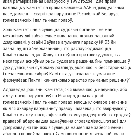
якая ратыфікаваная Беларуссю ў 1992 годзе і дае права
падаваць у Камітэт па правах чалавека ААН індывідуальныя
паведамленні і скаргі пра парушэнне Рэспублікай Беларусь
грамадзянскіх і палітычных правоў.
Хоць Камітэт і не з'яўляецца судовым органам і не мае
механізму, які забяспечвае выкананне ягоных рашэнняў
дзяржавамі, у сваёй Заўвазе агульнага парадку № 33 ён
зазначаў, што "меркаванням, што распаўсюджваюцца
Камітэтам паводле Факультатыўнага пратаколу, уласцівыя
некаторыя асноўныя рысы судовага рашэння. Яны прымаюцца ў
духу, уласцівым судоваму разгляду, уключаючы бесстароннасць
і незалежнасць сябраў Камітэта, узважанае тлумачэнне
фармулёвак Пакта і канчатковы характар прыманых рашэнняў".
Адпаведна, рашэнні Камітэта, якія вызначаюць наяўнасць або
адсутнасць парушэнняў па Міжнародным пакце аб
грамадзянскіх і палітычных правах, маюць ключавое значэнне
як для ахвяраў парушэнняў правоў чалавека, што звярнуліся ў
Камітэт у адсутнасць эфектыўных унутрыдзяржаўных сродкаў
прававой абароны для аднаўлення справядлівасці, гэтак і для
дзяржаваў, мэтай якіх з'яўляецца найлепшае забеспячэнне і
абарона правоў чалавека. Само прызнанне дзяржавай права