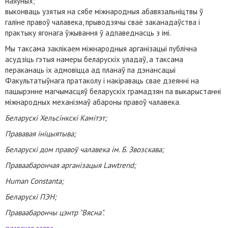
наяўных;
выконваць узятыя на сябе міжнародныя абавязальніцтвы ў
галіне правоў чалавека, прыводзячы сваё заканадаўства і
практыку ягонага ўжывання ў адпаведнасць з імі.
Мы таксама заклікаем міжнародныя арганізацыі публічна
асудзіць гэтыя намеры беларускіх уладаў, а таксама
пераканаць іх адмовіцца ад планаў па дэнансацыі
Факультатыўнага пратаколу і накіраваць свае дзеянні на
пашырэнне магчымасцяў беларускіх грамадзян па выкарыстанні
міжнародных механізмаў абароны правоў чалавека.
Беларускі Хельсінкскі Камітэт;
Прававая ініцыятыва;
Беларускі дом правоў чалавека ім. Б. Звозскава;
Праваабарончая арганізацыя Lawtrend;
Human Constanta;
Беларускі ПЭН;
Праваабарончы цэнтр "Вясна".