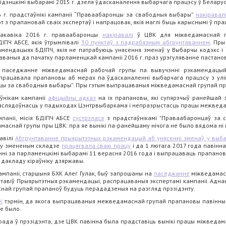
ідэнцкімі выбарамі 2015 г. дзеля ўдасканалення выбарчага працэсу ў Беларус
6 г. прадстаўнікі кампаніі “Праваабаронцы за свабодныя выбары”
накіравал
 з прапановай сваіх экспертаў і напрацовак, якія маглі быць карыснымі ў пр
сакавіка 2016 г. праваабаронцы
накіравалі
ў ЦВК для міжведамаснай г
ІПЧ АБСЕ, якія ўтрымлівалі
30 пунктаў з падрабязным абгрунтаваннем
. Пры
амендацыях БДІПЧ, якія не патрабуюць унясення зменаў у Выбарчы кодэкс і 
заваныя да пачатку парламенцкай кампаніі 2016 г. праз урэгуляванне пастано
е паседжанне міжведамаснай рабочай групы па вывучэнні рэкамендацый
рацавала прапановы аб мерах па ўдасканаленні выбарчага працэсу з улік
онцы за свабодныя выбары”. Пры гэтым выпрацаваныя міжведамаснай групай п
аўнікам кампаніі
афіцыйны адказ
на іх прапановы, які супярэчыў ранейшай 
слядоўнасць у падыходах Цэнтрвыбаркама і непразрыстасць працы межвед
паніі, місія БДІПЧ АБСЕ
сустрэлася
з прадстаўнікамі "Праваабаронцаў за 
аснай групы пры ЦВК: пра яе вынікі па-ранейшаму нічога не было вядома ні 
авілі
Абгрунтаванне прыярытэтных рэкамендацый аб унясенні зменаў у выба
 у змененым складзе
працягвала сваю працу
і да 1 лютага 2017 года павінн
нні за парламенцкімі выбарамі 11 верасня 2016 года і выпрацаваць прапано
і дакладу кіраўніку дзяржавы.
кампаніі, старшыня БХК Алег Гулак, быў запрошаны на
паседжанне
міжведамасн
ставіў Прыярытэтныя рэкамендацыі, распрацаваныя экспертамі кампаніі. Адна
най групай прапаноў будуць перададзеныя на разгляд прэзідэнту.
К
тэрмін, да якога выпрацаваныя межведамаснай групай прапановы павінны 
не было.
рада ў прэзідэнта, дзе ЦВК павінна была прадставіць вынікі працы міжведа