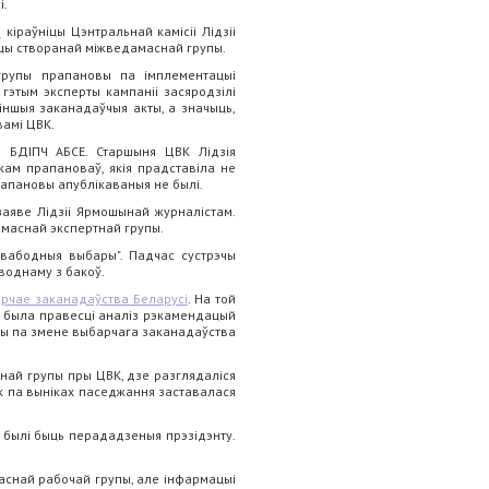
і.
і
кіраўніцы Цэнтральнай камісіі Лідзіі
ацы створанай міжведамаснай групы.
рупы прапановы па імплементацыі
 гэтым эксперты кампаніі засяродзілі
іншыя заканадаўчыя акты, а значыць,
вамі ЦВК.
 БДІПЧ АБСЕ. Старшыня ЦВК Лідзія
ам прапановаў, якія прадставіла не
рапановы апублікаваныя не былі.
заяве Лідзіі Ярмошынай журналістам.
амаснай экспертнай групы.
свабодныя выбары". Падчас сустрэчы
воднаму з бакоў.
рчае заканадаўства Беларусі
. На той
а была правесці аналіз рэкамендацый
вы па змене выбарчага заканадаўства
ай групы пры ЦВК, дзе разглядаліся
к па выніках паседжання заставалася
былі быць перададзеныя прэзідэнту.
маснай рабочай групы, але інфармацыі