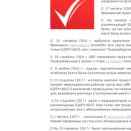
назірання за прэз
□
17 лютага 201
Ярмошынай зварот
□
На пачатку 
рэкамендацый БД
ўвагу на тых рэк
маглі быць рэалі
□
15 сакавіка 2016 г. адбылося вынікова
Ярмошына
паведаміла
БелаПАН, што група вып
толькі БДІПЧ АБСЕ, але і кампанія “Праваабар
□
18 сакавіка 2016 г. ЦВК накіравала прадст
Праваабаронцы ў звязку з гэтым
адзначылі
непа
□
8 жніўня 2016 г., падчас парламенцкай кам
асаблівая ўвага была ўдзеленая працы міжведам
□
17 студзеня 2017 г. эксперты кампаніі прадст
момант міжведамасная рабочая група пры ЦВК
БДІПЧ АБСЕ ў выніковай справаздачы па назіра
для далейшага разгляду ў Цэнтральнай камісіі 
□
31 студзеня 2017 г. адзін з каардынатараў 
рэкамендацыі БДІПЧ АБСЕ. Алег Гулак там прад
незразумелым, якія з абмеркаваных міжведамас
□
1 лютага 2017 г. – вызначаны ў
пастанове ЦВ
Ніякай інфармацыі на гэты конт абнародавана 
□
На 20 сакавіка 2017 г. была запланаваная на