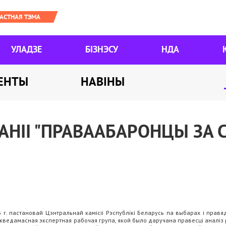
УЛАДЗЕ
БІЗНЭСУ
НДА
ЕНТЫ
НАВІНЫ
ПАНІІ "ПРАВААБАРОНЦЫ ЗА
г. пастановай Цэнтральнай камісіі Рэспублікі Беларусь па выбарах і правя
жведамасная экспертная рабочая група, якой было даручана правесці аналіз