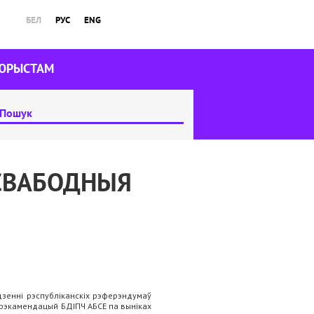
БЕЛ
РУС
ENG
ЮРЫСТАМ
 СВАБОДНЫЯ
дзенні рэспубліканскіх рэферэндумаў
 рэкамендацый БДІПЧ АБСЕ па выніках