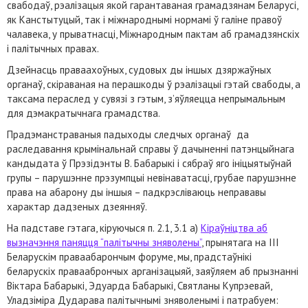
свабодаў, рэалізацыя якой гарантаваная грамадзянам Беларусі,
як Канстытуцый, так і міжнароднымі нормамі ў галіне правоў
чалавека, у прыватнасці, Міжнародным пактам аб грамадзянскіх
і палітычных правах.
Дзейнасць праваахоўных, судовых ды іншых дзяржаўных
органаў, скіраваная на перашкоды ў рэалізацыі гэтай свабоды, а
таксама пераслед у сувязі з гэтым, з’яўляецца непрымальным
для дэмакратычнага грамадства.
Прадэманстраваныя падыходы следчых органаў да
раследавання крымінальнай справы ў дачыненні патэнцыйнага
кандыдата ў Прэзідэнты В. Бабарыкі і сябраў яго ініцыятыўнай
групы – парушэнне прэзумпцыі невінаватасці, грубае парушэнне
права на абарону ды іншыя – падкрэсліваюць неправавы
характар дадзеных дзеянняў.
На падставе гэтага, кіруючыся п. 2.1, 3.1 а)
Кіраўніцтва аб
вызначэння паняцця “палітычны зняволены”
, прынятага на ІІІ
Беларускім праваабарончым форуме, мы, прадстаўнікі
беларускіх праваабрончых арганізацыяй, заяўляем аб прызнанні
Віктара Бабарыкі, Эдуарда Бабарыкі, Святланы Купрэевай,
Уладзіміра Дударава палітычнымі зняволенымі і патрабуем: