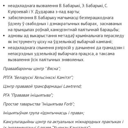
неадкладнага вызвалення В. Бабарыкі, Э. Бабарыкі, С.
Купрэевай і У. Дударава з-пад варты;
забяспячэння В. Бабарыку магчымасці безперашкоднага
ўдзелу ў свабодных і дэмакратычных выбарах, заснаваных
на прынцыпах роўнай, канкурэнтнай палітычнай барацьбы;
адмовы ад выкарыстання метадаў крымінальнага пераследу
як інструменту ціску на ўдзельнікаў выбарчай кампаніі;
неадкладнага спынення рэпрэсій у дачыненні да грамадзян і
непасрэдных удзельнікаў выбарчага працэса, а таксама
вызвалення ўсіх палітычных зняволеных.
Праваабарончы цэнтр " Вясна";
РПГА "Беларускі Хельсінкскі Камітэт”;
Цэнтр прававой трансфармацыі Lawtrend;
РГА "Прававая ініцыятыва”;
Простае таварыства "Ініцыятыва Forb";
Ініцыятыўная група «Ідэнтычнасць і права»;
Кансультацыйны цэнтр па актуальных міжнародных практыках і
іх імплементацыі ў праве “Хьюман Канстанта”;