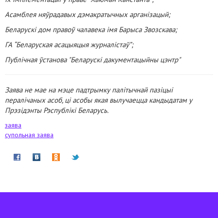
Асамблея няўрадавых дэмакратычных арганізацый;
Беларускі дом правоў чалавека імя Барыса Звозскава;
ГА “Беларуская асацыяцыя журналістаў”;
Публічная ўстанова "Беларускі дакументацыйны цэнтр"
Заява не мае на мэце падтрымку палітычнай пазіцыі
пералічаных асоб, ці асобы якая вылучаецца кандыдатам у
Прэзідэнты Рэспублікі Беларусь.
заява
супольная заява