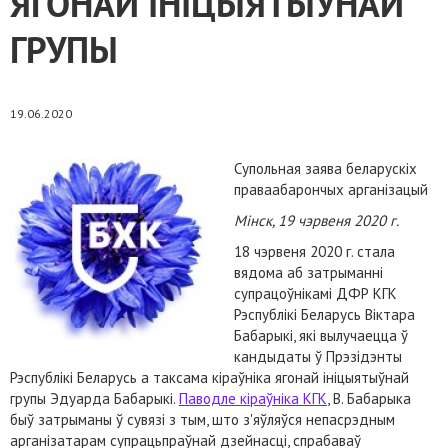
ЯГОНАЙ ІНІЦЫЯТЫЎНАЙ
ГРУПЫ
19.06.2020
Супольная заява беларускіх
праваабарончых арганізацый
Мінск, 19 чэрвеня 2020 г.
18 чэрвеня 2020 г. стала
вядома аб затрыманні
супрацоўнікамі ДФР КГК
Рэспублікі Беларусь Віктара
Бабарыкі, які вылучаецца ў
кандыдаты ў Прэзідэнты
Рэспублікі Беларусь а таксама кіраўніка ягонай ініцыятыўнай
групы Эдуарда Бабарыкі.
Паводле кіраўніка КГК
, В. Бабарыка
быў затрыманы ў сувязі з тым, што з'яўляўся непасрэдным
арганізатарам супрацьпраўнай дзейнасці, спрабаваў