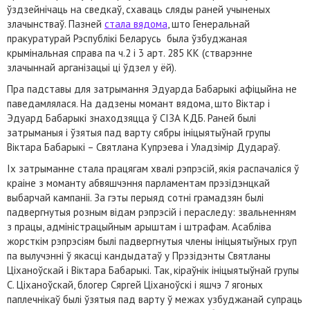
ўздзейнічаць на сведкаў, схаваць сляды раней учыненых
злачынстваў. Пазней
стала вядома
, што Генеральнай
пракуратурай Рэспублікі Беларусь была ўзбуджаная
крымінальная справа па ч.2 і 3 арт. 285 КК (стварэнне
злачыннай арганізацыі ці ўдзел у ёй).
Пра падставы для затрымання Эдуарда Бабарыкі афіцыйна не
паведамлялася. На дадзены момант вядома, што Віктар і
Эдуард Бабарыкі знаходзяцца ў СІЗА КДБ. Раней былі
затрыманыя і ўзятыя пад варту сябры ініцыятыўнай групы
Віктара Бабарыкі – Святлана Купрэева і Уладзімір Дудараў.
Іх затрыманне стала працягам хвалі рэпрэсій, якія распачаліся ў
краіне з моманту абвяшчэння парламентам прэзідэнцкай
выбарчай кампаніі. За гэты перыяд сотні грамадзян былі
падвергнутыя розным відам рэпрэсій і пераследу: звальненням
з працы, адміністрацыйным арыштам і штрафам. Асабліва
жорсткім рэпрэсіям былі падвергнутыя члены ініцыятыўных груп
па вылучэнні ў якасці кандыдатаў у Прэзідэнты Святланы
Ціханоўскай і Віктара Бабарыкі. Так, кіраўнік ініцыятыўнай групы
С. Ціханоўскай, блогер Сяргей Ціханоўскі і яшчэ 7 ягоных
паплечнікаў былі ўзятыя пад варту ў межах узбуджанай супраць