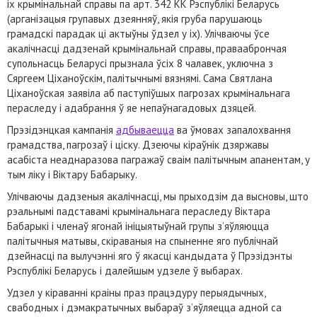
іх крымінальнай справы па арт. 342 КК Рэспублікі Беларусь
(арганізацыя групавых дзеянняў, якія груба парушаюць
грамадскі парадак ці актыўны ўдзел у іх). Улічваючы ўсе
акалічнасці дадзенай крымінальнай справы, праваабрончая
супольнасць Беларусі прызнала ўсіх 8 чалавек, уключна з
Сяргеем Ціханоўскім, палітычнымі вязнямі. Сама Святлана
Ціханоўская заявіла аб паступіўшых пагрозах крымінальнага
пераследу і адабрання ў яе непаўнагадовых дзяцей.
Прэзідэнцкая кампанія
адбываецца
ва ўмовах запалохвання
грамадства, пагрозаў і ціску. Дзеючы кіраўнік дзяржавы
асабіста неаднаразова пагражаў сваім палітычным апанентам, у
тым ліку і Віктару Бабарыку.
Улічваючы дадзеныя акалічнасці, мы прыходзім да высновы, што
рэальнымі падставамі крымінальнага пераследу Віктара
Бабарыкі і членаў ягонай ініцыятыўнай групы з’яўляюцца
палітычныя матывы, скіраваныя на спыненне яго публічнай
дзейнасці па вылучэнні яго ў якасці кандыдата ў Прэзідэнты
Рэспублікі Беларусь і далейшым удзеле ў выбарах.
Удзел у кіраванні краіны праз працэдуру перыядычных,
свабодных і дэмакратычных выбараў з’яўляецца адной са