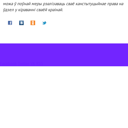
можа ў поўнай меры рэалізаваць сваё канстытуцыйнае права на
ўдзел у кіраванні сваёй краінай.
Facebook
Twitter
VK
RSS