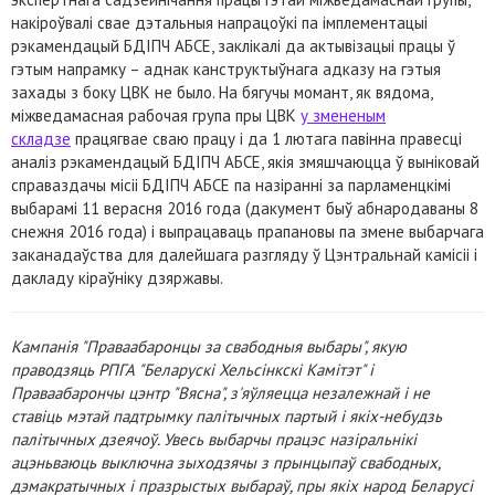
накіроўвалі свае дэтальныя напрацоўкі па імплементацыі
рэкамендацый БДІПЧ АБСЕ, заклікалі да актывізацыі працы ў
гэтым напрамку – аднак канструктыўнага адказу на гэтыя
захады з боку ЦВК не было. На бягучы момант, як вядома,
міжведамасная рабочая група пры ЦВК
у змененым
складзе
працягвае сваю працу і да 1 лютага павінна правесці
аналіз рэкамендацый БДІПЧ АБСЕ, якія змяшчаюцца ў выніковай
справаздачы місіі БДІПЧ АБСЕ па назіранні за парламенцкімі
выбарамі 11 верасня 2016 года (дакумент быў абнародаваны 8
снежня 2016 года) і выпрацаваць прапановы па змене выбарчага
заканадаўства для далейшага разгляду ў Цэнтральнай камісіі і
дакладу кіраўніку дзяржавы.
Кампанія "Праваабаронцы за свабодныя выбары", якую
праводзяць РПГА "Беларускі Хельсінкскі Камітэт" і
Праваабарончы цэнтр "Вясна", з'яўляецца незалежнай і не
ставіць мэтай падтрымку палітычных партый і якіх-небудзь
палітычных дзеячоў. Увесь выбарчы працэс назіральнікі
ацэньваюць выключна зыходзячы з прынцыпаў свабодных,
дэмакратычных і празрыстых выбараў, пры якіх народ Беларусі