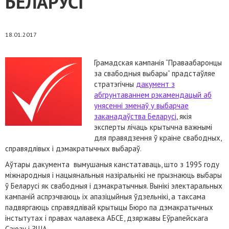
БЕЛАРУСІ
18.01.2017
Грамадская кампанія “Праваабаронцы
за свабодныя выбары” прадстаўляе
стратэгічны
дакумент з
абгрунтаваннем рэкамендацый аб
унясенні зменаў у выбарчае
заканадаўства Беларусі
, якія
эксперты лічаць крытычна важнымі
для правядзення ў краіне свабодных,
справядлівых і дэмакратычных выбараў.
Аўтары дакумента вымушаныя канстатаваць, што з 1995 году
міжнародныя і нацыянальныя назіральнікі не прызнаюць выбары
ў Беларусі як свабодныя і дэмакратычныя. Вынікі электаральных
кампаній аспрэчваюць іх апазіцыйныя ўдзельнікі, а таксама
падвяргаюць справядлівай крытыцы Бюро па дэмакратычных
інстытутах і правах чалавека АБСЕ, дзяржавы Еўрапейскага
Саюзу і ЗША.