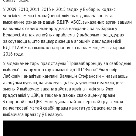
У 2009, 2010, 2011, 2013 и 2015 гадах у Выбарчы кодэкс
уносіліся змены і дапаўненні, якія былі дэклараваныя як
выкананне рэкамендацый БДІПЧ АБСЕ, выказаных арганізацыяй
па выніках свайго міжнароднага назірання за выбарамі ў
Беларусі. Аднак асноўныя праблемы ў выбарчых працэдурах
захоўваюцца, што пацвярджаецца апошнім дакладам місіі
БДІПЧ АБСЕ па выніках назірання за парламенцкімі выбарамі
2016 года.
У відэакаментары прадстаўнікі “Праваабаронцаў за свабодныя
выбары” – каардынатар кампаніі ад ПЦ “Вясна” Уладзімір
Лабковіч і аналітык кампаніі Валянцін Стэфановіч – называюць
асноўныя пункты, па якіх мусяць быць унесены неадкладныя
змены ў выбарчае заканадаўства краіны і якія яны ўжо
прадставілі ў ЦВК, а таксама даюць сваю ацэнку працы
ўтворанай пры ЦВК міжведамаснай экспертнай групы, якая
канчатковай мэтай сваёй працы канстатуе ўдасканаленне
выбарчага працэсу ў Беларусі.