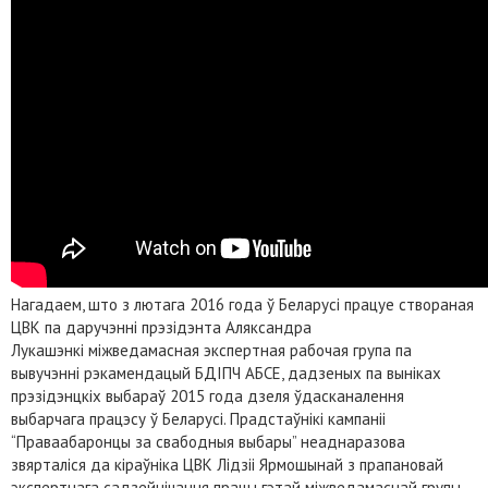
Нагадаем, што з лютага 2016 года ў Беларусі працуе створаная
ЦВК па даручэнні прэзідэнта Аляксандра
Лукашэнкі міжведамасная экспертная рабочая група па
вывучэнні рэкамендацый БДІПЧ АБСЕ, дадзеных па выніках
прэзідэнцкіх выбараў 2015 года дзеля ўдасканалення
выбарчага працэсу ў Беларусі. Прадстаўнікі кампаніі
“Праваабаронцы за свабодныя выбары” неаднаразова
звярталіся да кіраўніка ЦВК Лідзіі Ярмошынай з прапановай
экспертнага садзейнічання працы гэтай міжведамаснай групы,