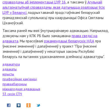
справаздачы аб імплементацыі ЦУР 16
, а таксама ў
Агульнай
альтэрнатыўнай справаздачы, якая датычыцца рэалізацыі ўсіх
ЦУР у Беларусі
, падрыхтаванай прадстаўнікамі беларускай
грамадзянскай супольнасці пры каардынацыі Офіса Святланы
Ціханоўскай.
Таксама раней мы вялі ўнутрыкраінавую адвакацыю. Напрыклад,
дзякуючы нам у КПК РБ было замацавана
права сведкі на
адваката
. Мы прасоўвалі
рэкамендацыі беларускіх НДА
пра
ўнясенні змяненняў і дапаўненняў у праект "Пра ўнясенні
змяненняў і дапаўненняў у некаторыя законы Рэспублікі
Беларусь па пытаннях удасканалення дзейнасці адвакатуры".
адвакатура
адвакаты
юрысты
прафесійнае кам'юніці
праваабаронцы
міжнародная адвакацыя
53 сесія СПЧ