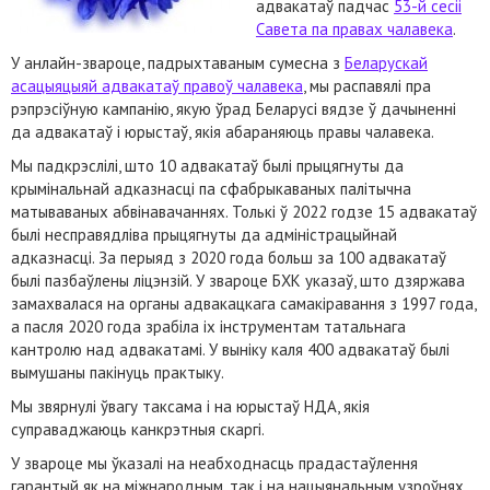
адвакатаў падчас
53-й сесіі
Савета па правах чалавека
.
У анлайн-звароце, падрыхтаваным сумесна з
Беларускай
асацыяцыяй адвакатаў правоў чалавека
, мы распавялі пра
рэпрэсіўную кампанію, якую ўрад Беларусі вядзе ў дачыненні
да адвакатаў і юрыстаў, якія абараняюць правы чалавека.
Мы падкрэслілі, што 10 адвакатаў былі прыцягнуты да
крымінальнай адказнасці па сфабрыкаваных палітычна
матываваных абвінавачаннях. Толькі ў 2022 годзе 15 адвакатаў
былі несправядліва прыцягнуты да адміністрацыйнай
адказнасці. За перыяд з 2020 года больш за 100 адвакатаў
былі пазбаўлены ліцэнзій. У звароце БХК указаў, што дзяржава
замахвалася на органы адвакацкага самакіравання з 1997 года,
а пасля 2020 года зрабіла іх інструментам татальнага
кантролю над адвакатамі. У выніку каля 400 адвакатаў былі
вымушаны пакінуць практыку.
Мы звярнулі ўвагу таксама і на юрыстаў НДА, якія
суправаджаюць канкрэтныя скаргі.
У звароце мы ўказалі на неабходнасць прадастаўлення
гарантый як на міжнародным, так і на нацыянальным узроўнях