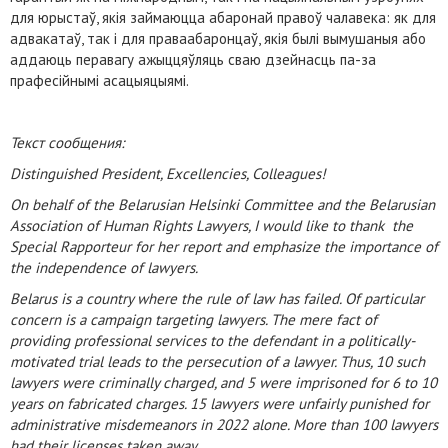
для юрыстаў, якія займаюцца абаронай правоў чалавека: як для
адвакатаў, так і для праваабаронцаў, якія былі вымушаныя або
аддаюць перавагу ажыццяўляць сваю дзейнасць па-за
прафесійнымі асацыяцыямі.
Текст сообщения:
Distinguished President, Excellencies, Colleagues!
On behalf of the Belarusian Helsinki Committee and the Belarusian
Association of Human Rights Lawyers, I would like to thank the
Special Rapporteur for her report and emphasize the importance of
the independence of lawyers.
Belarus is a country where the rule of law has failed. Of particular
concern is a campaign targeting lawyers. The mere fact of
providing professional services to the defendant in a politically-
motivated trial leads to the persecution of a lawyer. Thus, 10 such
lawyers were criminally charged, and 5 were imprisoned for 6 to 10
years on fabricated charges. 15 lawyers were unfairly punished for
administrative misdemeanors in 2022 alone. More than 100 lawyers
had their licenses taken away.