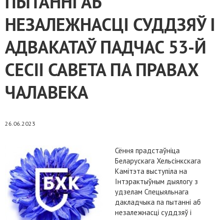
ПЫТАННІ АБ
НЕЗАЛЕЖНАСЦІ СУДДЗЯЎ І
АДВАКАТАЎ ПАДЧАС 53-Й
СЕСІІ САВЕТА ПА ПРАВАХ
ЧАЛАВЕКА
26.06.2023
Сёння прадстаўніца
Беларускага Хельсінкскага
Камітэта выступіла на
Інтэрактыўным дыялогу з
удзелам Спецыяльнага
дакладчыка па пытанні аб
незалежнасці суддзяў і