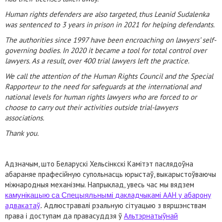
Human rights defenders are also targeted, thus Leanid Sudalenka
was sentenced to 3 years in prison in 2021 for helping defendants.
The authorities since 1997 have been encroaching on lawyers’ self-
governing bodies. In 2020 it became a tool for total control over
lawyers. As a result, over 400 trial lawyers left the practice.
We call the attention of the Human Rights Council and the Special
Rapporteur to the need for safeguards at the international and
national levels for human rights lawyers who are forced to or
choose to carry out their activities outside trial-lawyers
associations.
Thank you.
Адзначым, што Беларускі Хельсінкскі Камітэт паслядоўна
абараняе прафесійную супольнасць юрыстаў, выкарыстоўваючы
міжнародныя механізмы. Напрыклад, увесь час мы вядзем
дакладчыкамі ААН у абарону
камунікацыю са Спецыяльнымі
адвакатаў
Адлюстравалі рэальную сітуацыю з вяршэнствам
.
права і доступам да правасуддзя ў
Альтэрнатыўнай