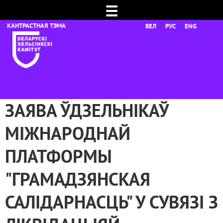
☰
БЕЛ
РУС
ENG
ЗАЯВА ЎДЗЕЛЬНІКАЎ
МІЖНАРОДНАЙ
ПЛАТФОРМЫ
"ГРАМАДЗЯНСКАЯ
САЛІДАРНАСЦЬ" У СУВЯЗІ З