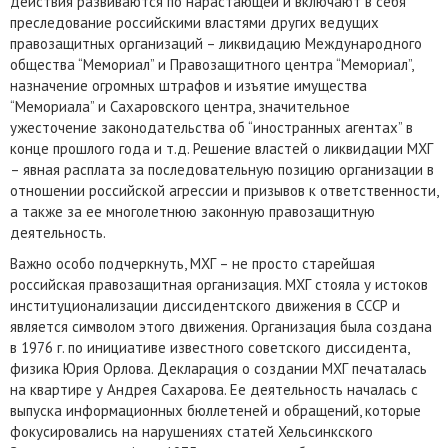
действия развиваются по нарастающей и включают в себя
преследование российскими властями других ведущих
правозащитных организаций – ликвидацию Международного
общества “Мемориал” и Правозащитного центра “Мемориал”,
назначение огромных штрафов и изъятие имущества
“Мемориала” и Сахаровского центра, значительное
ужесточение законодательства об “иностранных агентах” в
конце прошлого года и т.д. Решение властей о ликвидации МХГ
– явная расплата за последовательную позицию организации в
отношении российской агрессии и призывов к ответственности,
а также за ее многолетнюю законную правозащитную
деятельность.
Важно особо подчеркнуть, МХГ – не просто старейшая
российская правозащитная организация. МХГ стояла у истоков
институционализации диссидентского движения в СССР и
является символом этого движения. Организация была создана
в 1976 г. по инициативе известного советского диссидента,
физика Юрия Орлова. Декларация о создании МХГ печаталась
на квартире у Андрея Сахарова. Ее деятельность началась с
выпуска информационных бюллетеней и обращений, которые
фокусировались на нарушениях статей Хельсинкского