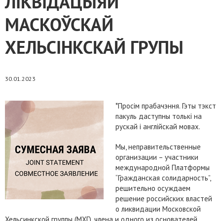
ЛІКВІДАЦЫЯЙ
МАСКОЎСКАЙ
ХЕЛЬСІНКСКАЙ ГРУПЫ
30.01.2023
*Просім прабачэння. Гэты тэкст
пакуль даступны толькі на
рускай і англійскай мовах.
Мы, неправительственные
организации – участники
международной Платформы
“Гражданская солидарность”,
решительно осуждаем
решение российских властей
о ликвидации Московской
Хельсинкской группы (МХГ), члена и одного из основателей