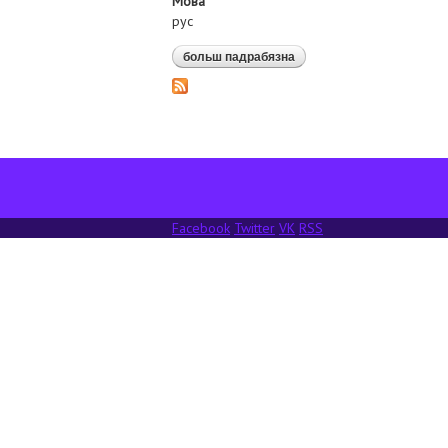
Мова
рус
больш падрабязна
аб итоговый аналитическ
Facebook
Twitter
VK
RSS