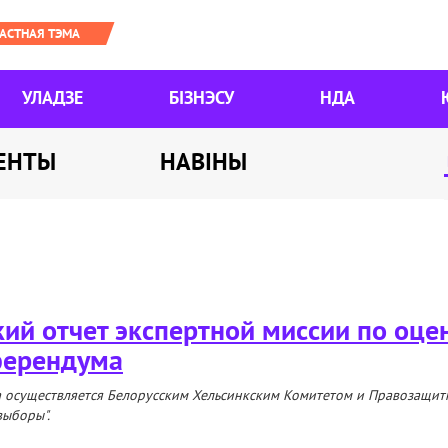
УЛАДЗЕ
БІЗНЭСУ
НДА
ЕНТЫ
НАВІНЫ
ий отчет экспертной миссии по оце
ферендума
 осуществляется Белорусским Хельсинкским Комитетом и Правозащитн
выборы".