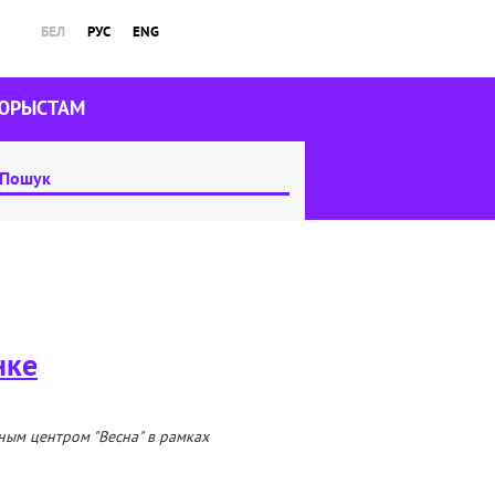
БЕЛ
РУС
ENG
ЮРЫСТАМ
нке
ым центром "Весна" в рамках