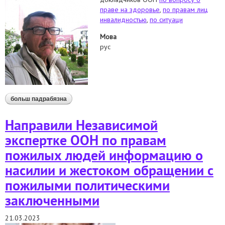
праве на здоровье
,
по правам лиц
инвалидностью
,
по ситуаци
Мова
рус
больш падрабязна
аб обращение в специальные процедуры оон в
связи со смертью николая климовича
Направили Независимой
экспертке ООН по правам
пожилых людей информацию о
насилии и жестоком обращении с
пожилыми политическими
заключенными
21.03.2023