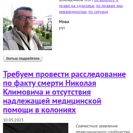
праве на здоровье
,
по правам лиц
инвалидностью
,
по ситуаци
Мова
рус
больш падрабязна
аб обращение в специальные процедуры оон в
связи со смертью николая климовича
Требуем провести расследование
по факту смерти Николая
Климовича и отсутствия
надлежащей медицинской
помощи в колониях
10.05.2023
Совместное заявление
правозащитного сообщества