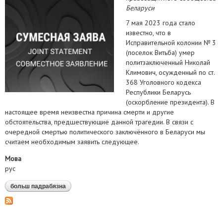
Беларуси
7 мая 2023 года стало
известно, что в
Исправительной колонии № 3
(поселок Витьба) умер
политзаключенный Николай
Климович, осужденный по ст.
368 Уголовного кодекса
Республики Беларусь
(оскорбление президента). В
настоящее время неизвестна причина смерти и другие
обстоятельства, предшествующие данной трагедии. В связи с
очередной смертью политического заключённого в Беларуси мы
считаем необходимым заявить следующее.
Мова
рус
больш падрабязна
аб требуем провести расследование по факту
смерти николая климовича и отсутствия
надлежащей медицинской помощи в колониях