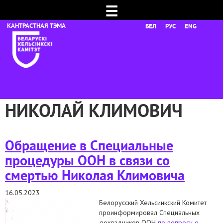
☰
БЕЛ
РУС
ENG
НИКОЛАЙ КЛИМОВИЧ
Обращение в Специальные
процедуры ООН в связи со
смертью Николая Климовича
16.05.2023
Белорусский Хельсинкский Комитет
проинформировал Специальных
докладчиков ООН
по вопросу о