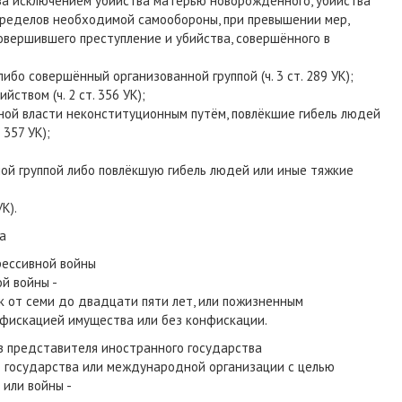
 за исключением убийства матерью новорожденного, убийства
пределов необходимой самообороны, при превышении мер,
вершившего преступление и убийства, совершённого в
ибо совершённый организованной группой (ч. 3 ст. 289 УК);
ством (ч. 2 ст. 356 УК);
ной власти неконституционным путём, повлёкшие гибель людей
 357 УК);
ой группой либо повлёкшую гибель людей или иные тяжкие
К).
а
рессивной войны
ой войны -
 от семи до двадцати пяти лет, или пожизненным
нфискацией имущества или без конфискации.
ив представителя иностранного государства
о государства или международной организации с целью
или войны -