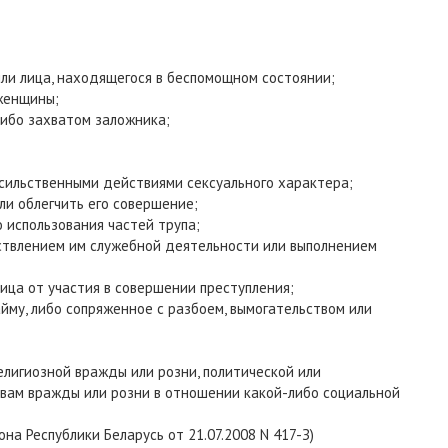
или лица, находящегося в беспомощном состоянии;
женщины;
либо захватом заложника;
асильственными действиями сексуального характера;
ли облегчить его совершение;
о использования частей трупа;
ществлением им служебной деятельности или выполнением
 лица от участия в совершении преступления;
айму, либо сопряженное с разбоем, вымогательством или
религиозной вражды или розни, политической или
ивам вражды или розни в отношении какой-либо социальной
кона Республики Беларусь от 21.07.2008 N 417-З)