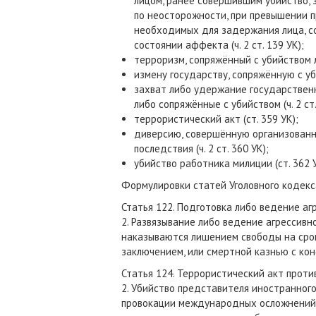
лицом, ранее совершившим убийство,
по неосторожности, при превышении 
необходимых для задержания лица, со
состоянии аффекта (ч. 2 ст. 139 УК);
терроризм, сопряжённый с убийством л
измену государству, сопряжённую с убий
захват либо удержание государствен
либо сопряжённые с убийством (ч. 2 ст.
террористический акт (ст. 359 УК);
диверсию, совершённую организованн
последствия (ч. 2 ст. 360 УК);
убийство работника милиции (ст. 362 У
Формулировки статей Уголовного кодекс
Статья 122. Подготовка либо ведение аг
2. Развязывание либо ведение агрессивн
наказываются лишением свободы на срок
заключением, или смертной казнью с ко
Статья 124. Террористический акт прот
2. Убийство представителя иностранног
провокации международных осложнений 