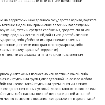
 от десяти до двадцати пяти лет, или пожизненным
е на территории иностранного государства взрыва, поджога
ичтожение людей или причинение телесных повреждений,
оружений, путей и средств сообщения, средств связи или
 международных осложнений, войны или дестабилизации
сударства, либо убийство или причинение телесных
ственным деятелям иностранного государства, либо
е целью (международный терроризм) -
 от десяти до двадцати пяти лет, или пожизненным
рного уничтожения полностью или частично какой-либо
гиозной группы или группы, определенной на основе любого
убийства членов такой группы или причинения им тяжких
о создания жизненных условий, рассчитанных на полное или
й группы, либо насильственной передачи детей из одной
ятия мер по воспрепятствованию деторождения в среде такой