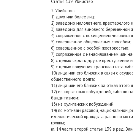
Статья 139. Убийство
2. Убийство:
1) двух или более лиц;
2) заведомо малолетнего, престарелого 
3) заведомо для виновного беременной 
4) сопряженное с похищением человека 
5) совершенное общеопасным способом;
6) совершенное с особой жестокостью;
7) сопряженное с изнасилованием или н
8) с целью скрыть другое преступление и
9) с целью получения трансплантата либ
10) лица или его близких в связи с осу
общественного долга;
11) лица или его близких за отказ этого
12) из корыстных побуждений, либо по н
бандитизмом;
13) из хулиганских побуждений;
14) по мотивам расовой, национальной, 
идеологической вражды, а равно по мот
группы;
(п. 14 части второй статьи 139 в ред. За