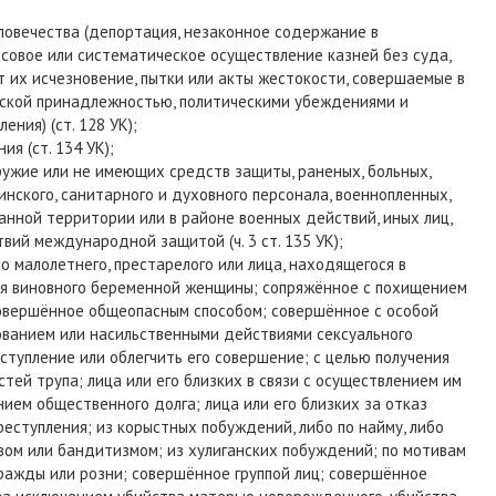
ловечества (депортация, незаконное содержание в
ссовое или систематическое осуществление казней без суда,
 их исчезновение, пытки или акты жестокости, совершаемые в
ческой принадлежностью, политическими убеждениями и
ния) (ст. 128 УК);
я (ст. 134 УК);
ужие или не имеющих средств защиты, раненых, больных,
ского, санитарного и духовного персонала, военнопленных,
анной территории или в районе военных действий, иных лиц,
вий международной защитой (ч. 3 ст. 135 УК);
о малолетнего, престарелого или лица, находящегося в
я виновного беременной женщины; сопряжённое с похищением
совершённое общеопасным способом; совершённое с особой
ованием или насильственными действиями сексуального
ступление или облегчить его совершение; с целью получения
тей трупа; лица или его близких в связи с осуществлением им
ием общественного долга; лица или его близких за отказ
реступления; из корыстных побуждений, либо по найму, либо
вом или бандитизмом; из хулиганских побуждений; по мотивам
вражды или розни; совершённое группой лиц; совершённое