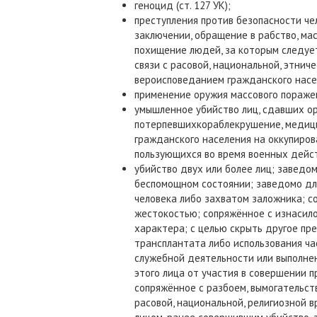
геноцид (ст. 127 УК);
преступления против безопасности че
заключении, обращение в рабство, ма
похищение людей, за которым следует
связи с расовой, национальной, этни
вероисповеданием гражданского населе
применение оружия массового поражени
умышленное убийство лиц, сдавших ор
потерпевшихкораблекрушение, медицин
гражданского населения на оккупиров
пользующихся во время военных дейст
убийство двух или более лиц; заведом
беспомощном состоянии; заведомо дл
человека либо захватом заложника; 
жестокостью; сопряжённое с изнасил
характера; с целью скрыть другое пре
трансплантата либо использования час
служебной деятельности или выполнен
этого лица от участия в совершении п
сопряжённое с разбоем, вымогательст
расовой, национальной, религиозной 