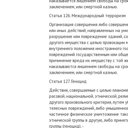
наказывается лишением свободы на срок
заключением, или смертной казнью.
Статья 126. Международный терроризм
Организация совершения либо совершени
или иных действий, направленных на ун
разрушение или повреждение зданий, со
другого имущества с целью провокации
внутреннего положения иностранного го
повреждений государственным или обще
причинение вреда их имуществу с той ж
наказываются лишением свободы на срок
заключением, или смертной казнью.
Статья 127. Геноцид
Действия, совершаемые с целью планоме
расовой, национальной, этнической, рели
другого произвольного критерия, путем 
телесных повреждений, либо умышленног
частичное физическое уничтожение тако
этнической группы в другую, либо прин
группы (геноцид), -