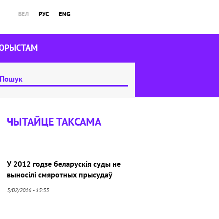
БЕЛ
РУС
ENG
ЮРЫСТАМ
ЧЫТАЙЦЕ ТАКСАМА
У 2012 годзе беларускія суды не
выносілі смяротных прысудаў
3/02/2016 - 15:33