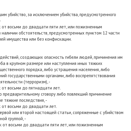
шим убийство, за исключением убийства, предусмотренного
-
 от восьми до двадцати пяти лет, или пожизненным
и наличии обстоятельств, предусмотренных пунктом 12 части
ией имущества или без конфискации.
 действий, создающих опасность гибели людей, причинения им
ба в крупном размере или наступления иных тяжких
щественного порядка, либо устрашения населения, либо
ний государственными органами, либо воспрепятствования
тельности (терроризм), -
 от восьми до пятнадцати лет.
по предварительному сговору либо повлекший причинение
е тяжкие последствия, -
 от восьми до двадцати лет.
первой или второй настоящей статьи, сопряженные с убийством
ой группой, -
 от восьми до двадцати пяти лет, или пожизненным