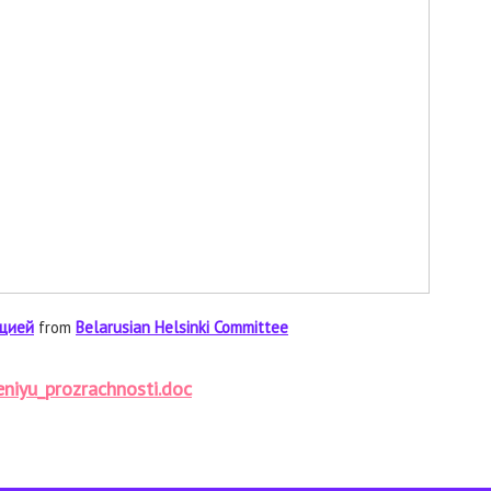
ицией
from
Belarusian Helsinki Committee
niyu_prozrachnosti.doc