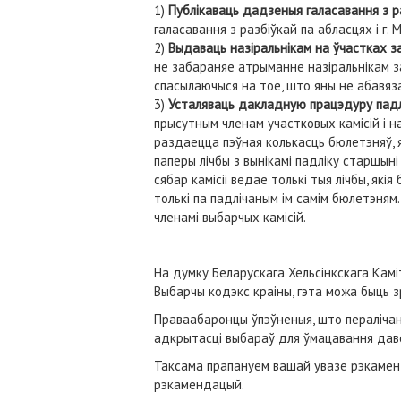
1)
Публікаваць дадзеныя галасавання з р
галасавання з разбіўкай па абласцях і г. М
2)
Выдаваць назіральнікам на ўчастках з
не забараняе атрыманне назіральнікам за
спасылаючыся на тое, што яны не абавяза
3)
Усталяваць дакладную працэдуру падл
прысутным членам участковых камісій і н
раздаецца пэўная колькасць бюлетэняў, я
паперы лічбы з вынікамі падліку старшыні
сябар камісіі ведае толькі тыя лічбы, як
толькі па падлічаным ім самім бюлетэням.
членамі выбарчых камісій.
На думку Беларускага Хельсінкскага Кам
Выбарчы кодэкс краіны, гэта можа быць 
Праваабаронцы ўпэўненыя, што пералічан
адкрытасці выбараў для ўмацавання дав
Таксама прапануем вашай увазе рэкаменда
рэкамендацый.