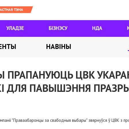
УЛАДЗЕ
БІЗНЭСУ
НДА
ЕНТЫ
НАВІНЫ
 ПРАПАНУЮЦЬ ЦВК УКАРАН
І ДЛЯ ПАВЫШЭННЯ ПРАЗРЫ
кампаніі "Праваабаронцы за свабодныя выбары" звярнуўся ў ЦВК з п