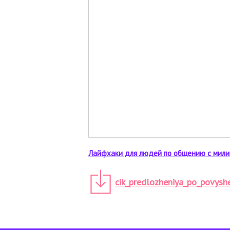
Лайфхаки для людей по общению с мил
cik_predlozheniya_po_povyshe