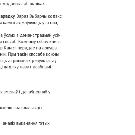
ыя дадзеныя аб выніках
парадку
. Зараз Выбарчы кодэкс
 камісіі адмаўляюць у гэтым,
ца ўслых з дэманстрацыяй усім
 спосаб. Кожнаму сябру камісіі
ар Камісіі перадае на аркушы
нікі. Пры такім спосабе кожны
днасць атрыманых результатаў
ці падліку нават асобнымі
я зменаў і дапаўненняў у
шэнню празрыстасці і
і аналіз выканання гэтых