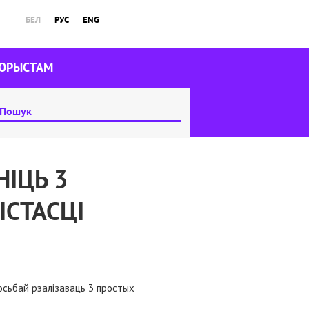
БЕЛ
РУС
ENG
ЮРЫСТАМ
ІЦЬ 3
СТАСЦІ
росьбай рэалізаваць 3 простых