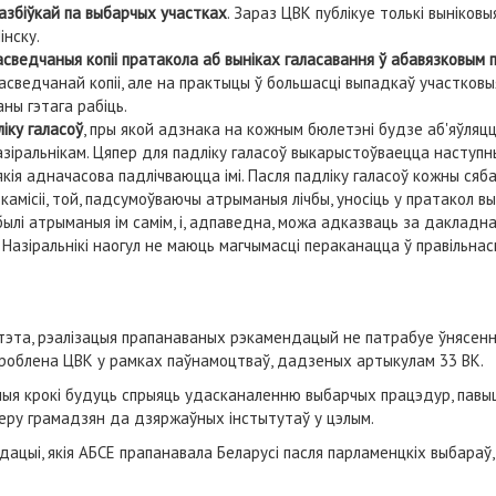
азбіўкай па выбарчых участках
. Зараз ЦВК публікуе толькі выніков
інску.
асведчаныя копіі пратакола аб выніках галасавання ў абавязковым 
сведчанай копіі, але на практыцы ў большасці выпадкаў участковыя
ны гэтага рабіць.
іку галасоў
, пры якой адзнака на кожным бюлетэні будзе аб'яўляц
азіральнікам. Цяпер для падліку галасоў выкарыстоўваецца наступны
кія адначасова падлічваюцца імі. Пасля падліку галасоў кожны сяб
 камісіі, той, падсумоўваючы атрыманыя лічбы, уносіць у пратакол вы
ія былі атрыманыя ім самім, і, адпаведна, можа адказваць за дакла
 Назіральнікі наогул не маюць магчымасці пераканацца ў правільнас
ітэта, рэалізацыя прапанаваных рэкамендацый не патрабуе ўнясенн
зроблена ЦВК у рамках паўнамоцтваў, дадзеных артыкулам 33 ВК.
ыя крокі будуць спрыяць удасканаленню выбарчых працэдур, павы
еру грамадзян да дзяржаўных інстытутаў у цэлым.
цыі, якія АБСЕ прапанавала Беларусі пасля парламенцкіх выбараў, 