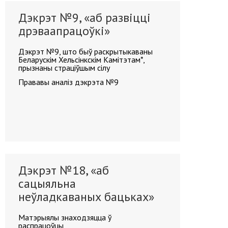
Дэкрэт №9, «аб развіцці
дрэваапрацоўкі»
Дэкрэт №9, што быў раскрытыкаваны
Беларускім Хельсінкскім Камітэтам*,
прызнаны страціўшым сілу
Прававы аналіз дэкрэта №9
Дэкрэт №18, «аб
сацыяльна
неўладкаваных бацьках»
Матэрыялы знаходзяцца ў
распрацоўцы