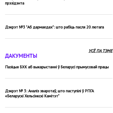
прэзідэнта
Дэкрэт №3 "Аб дармаедах": што рабіць пасля 20 лютага
УСЁ ПА ТЭМЕ
ДАКУМЕНТЫ
Пазіцыя БХК аб выкарыстанні ў Беларусі прымусовай працы
Дэкрэт № 3: Аналіз зваротаў, што паступілі ў РПГА
«Беларускі Хельсінкскі Камітэт"