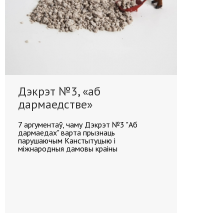
Дэкрэт №3, «аб
дармаедстве»
7 аргументаў, чаму Дэкрэт №3 "Аб
дармаедах" варта прызнаць
парушаючым Канстытуцыю і
міжнародныя дамовы краіны