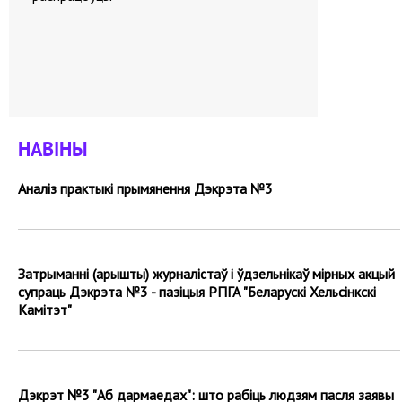
НАВІНЫ
Аналіз практыкі прымянення Дэкрэта №3
Затрыманні (арышты) журналістаў і ўдзельнікаў мірных акцый
супраць Дэкрэта №3 - пазіцыя РПГА "Беларускі Хельсінкскі
Камітэт"
Дэкрэт №3 "Аб дармаедах": што рабіць людзям пасля заявы